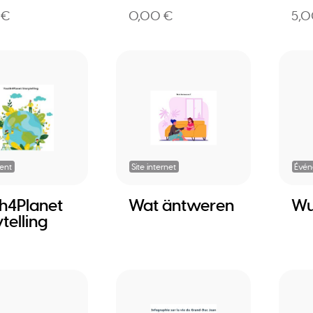
 €
0,00 €
5,0
ent
Site internet
Évé
h4Planet
Wat äntweren
Wu
telling