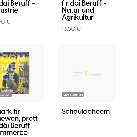
 däi Beruff -
fir däi Beruff -
ustrie
Natur und
Agrikultur
00 €
13,50 €
ication
Site internet
ark fir
Schouldoheem
iewen, prett
 däi Beruff -
mmerce