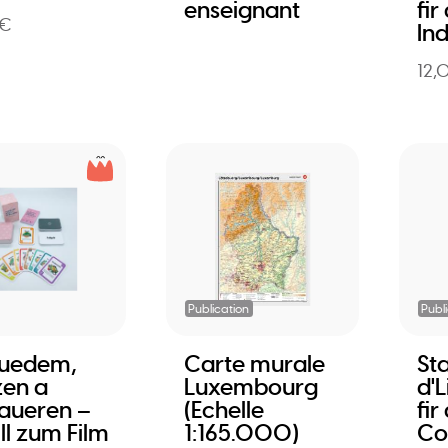
enseignant
fir
 €
Ind
12,
Publication
Publ
Buedem,
Carte murale
Sta
en a
Luxembourg
d'L
aueren –
(Echelle
fir
ll zum Film
1:165.000)
Co