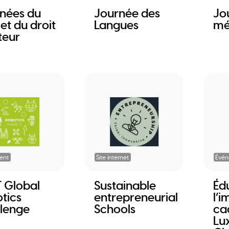
nées du
Journée des
Jo
 et du droit
Langues
mé
teur
ent
Site internet
Évé
T Global
Sustainable
Éd
tics
entrepreneurial
l’
lenge
Schools
ca
Lu