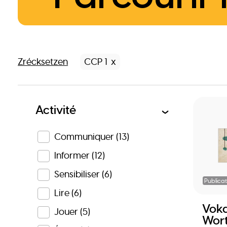
Zrécksetzen
CCP 1
Activité
Communiquer
(13)
Informer
(12)
Sensibiliser
(6)
Publicat
Lire
(6)
Voka
Jouer
(5)
Wor