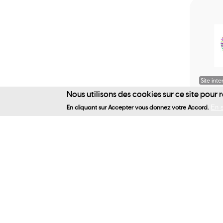
Site inte
Nous utilisons des cookies sur ce site pour 
CESA
En cliquant sur Accepter vous donnez votre Accord.
En s
Cent
nati
réfé
pour
prom
la s
affe
sexu