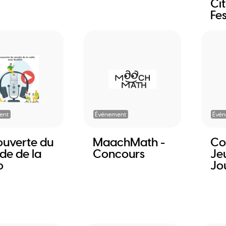
Cit
Fes
ent
Événement
Évé
uverte du
MaachMath -
Co
e de la
Concours
Je
o
Jo