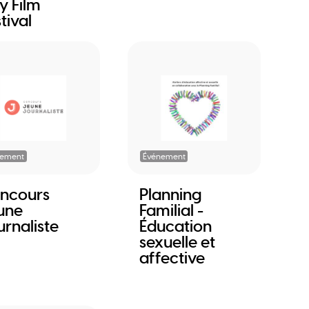
y Film
tival
nement
Événement
ncours
Planning
une
Familial -
urnaliste
Éducation
sexuelle et
affective