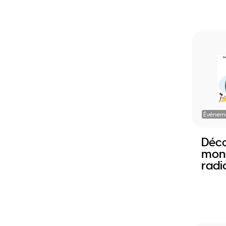
Événem
Déco
mond
radi