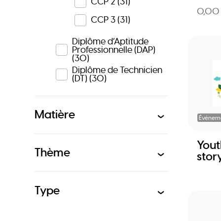
CCP 2
(31)
0,00
CCP 3
(31)
Diplôme d’Aptitude
Professionnelle (DAP)
(30)
Diplôme de Technicien
(DT)
(30)
Matière
Événem
Yout
Thème
story
Type