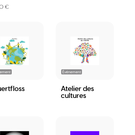
0 €
nement
Événement
ertfloss
Atelier des
cultures