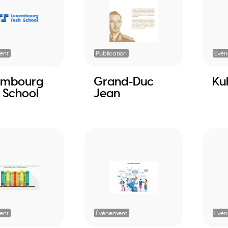
ent
Publication
Évé
embourg
Grand-Duc
Ku
 School
Jean
ent
Événement
Évé