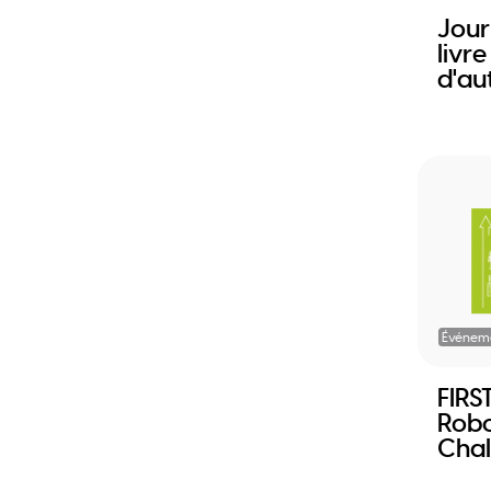
Jour
livre
d'au
Événem
FIRS
Robo
Chal