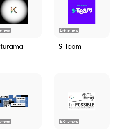
nement
Événement
lturama
S-Team
nement
Événement