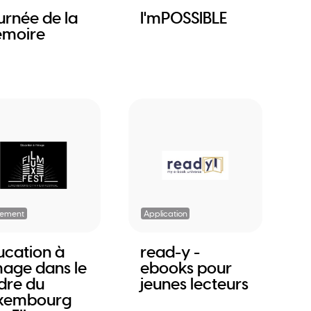
urnée de la
I'mPOSSIBLE
moire
nement
Application
ucation à
read-y -
image dans le
ebooks pour
dre du
jeunes lecteurs
xembourg