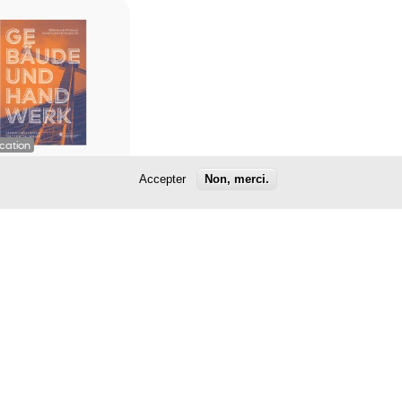
ication
Accepter
Non, merci.
ark fir
iewen, prett
 däi Beruff -
bäude und
ndwerk
45 €