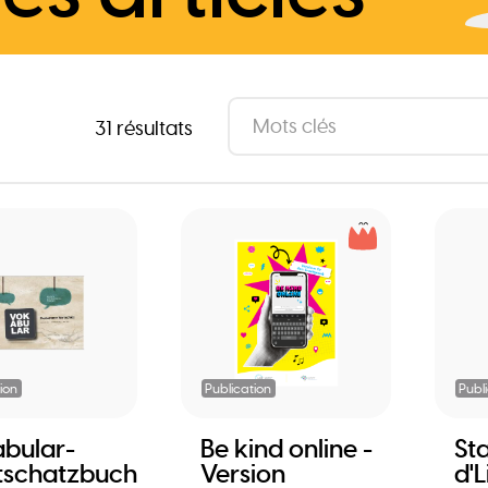
31 résultats
ion
Publication
Publ
bular-
Be kind online -
Sta
tschatzbuch
Version
d'L