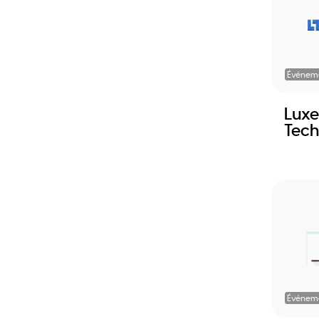
Événem
Lux
Tech
Événem