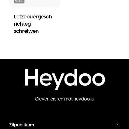
Vidéo
Lëtzebuergesch
richteg
schreiwen
Clever léieren mat heydoo.lu
Zilpublikum