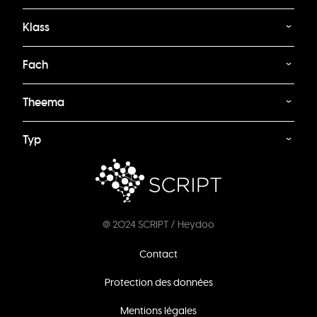
Klass
Fach
Theema
Typ
@ 2024 SCRIPT / Heydoo
Footer
Contact
menu
Protection des données
Mentions légales