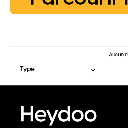
Aucun m
Type