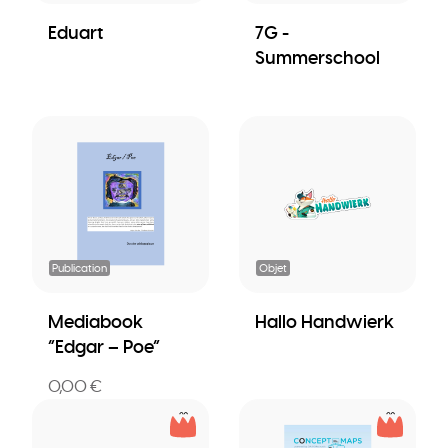
Eduart
7G -
Summerschool
Publication
Objet
Mediabook
Hallo Handwierk
“Edgar – Poe”
0,00 €