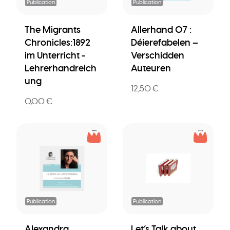
Publication
Publication
The Migrants
Allerhand 07 :
Chronicles:1892
Déierefabelen –
im Unterricht -
Verschidden
Lehrerhandreich
Auteuren
ung
12,50 €
0,00 €
Publication
Publication
Alexandra
Let’s Talk about