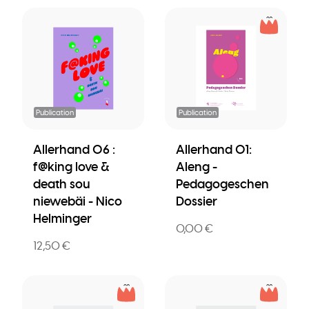
Publication
Publication
Allerhand 06 :
Allerhand 01:
f@king love &
Aleng -
death sou
Pedagogeschen
niewebäi - Nico
Dossier
Helminger
0,00 €
12,50 €