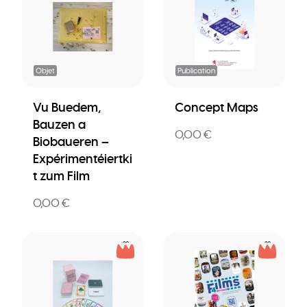
Objet
Publication
Vu Buedem,
Concept Maps
Bauzen a
0,00 €
Biobaueren –
Expérimentéiertki
t zum Film
0,00 €