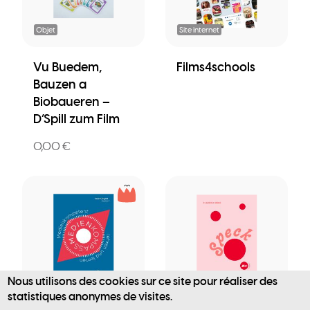
Objet
Site internet
Vu Buedem,
Films4schools
Bauzen a
Biobaueren –
D’Spill zum Film
0,00 €
Nous utilisons des cookies sur ce site pour réaliser des
Publication
Publication
statistiques anonymes de visites.
User