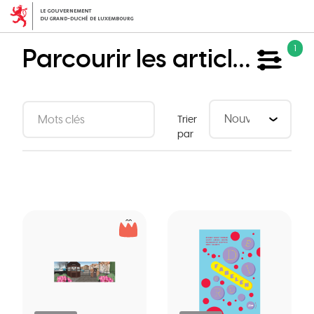
Aller
au
contenu
Parcourir les articles
1
principal
Trier
par