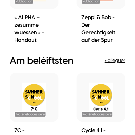
Publication
Publication
« ALPHA –
Zeppi & Bob -
zesumme
Der
wuessen » -
Gerechtigkeit
Handout
auf der Spur
Am beléiftsten
+ alleguer
Matériel accessoire
Matériel accessoire
7C -
Cycle 4.1 -