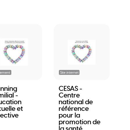
nement
Site internet
anning
CESAS -
ilial -
Centre
ucation
national de
uelle et
référence
fective
pour la
promotion de
la santé