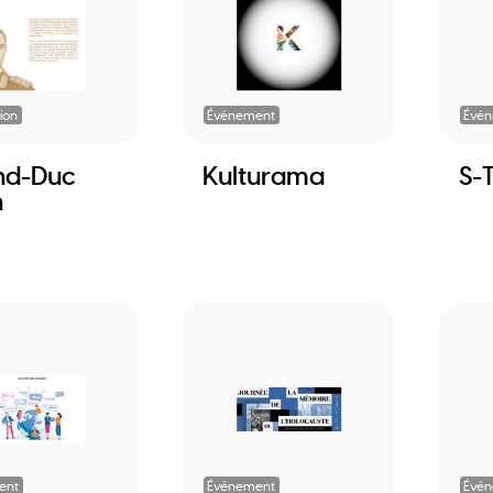
ion
Événement
Évé
nd-Duc
Kulturama
S-
n
ent
Événement
Évé