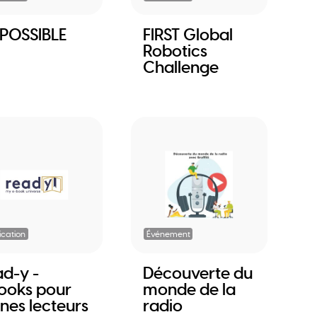
mPOSSIBLE
FIRST Global
Robotics
Challenge
ication
Événement
ad-y -
Découverte du
ooks pour
monde de la
unes lecteurs
radio