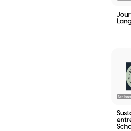
Jour
Lan
Site inte
Sust
entr
Scho