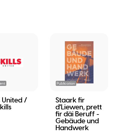
ent
Publication
s United /
Staark fir
ills
d'Liewen, prett
fir däi Beruff -
Gebäude und
Handwerk