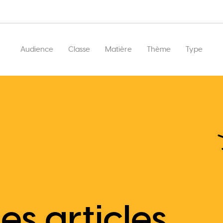
Main
Audience
Classe
Matière
Thème
Type
Lot
navigation
es articles