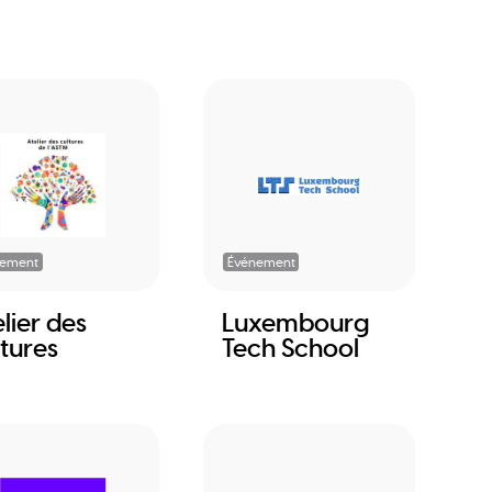
nement
Événement
lier des
Luxembourg
ltures
Tech School