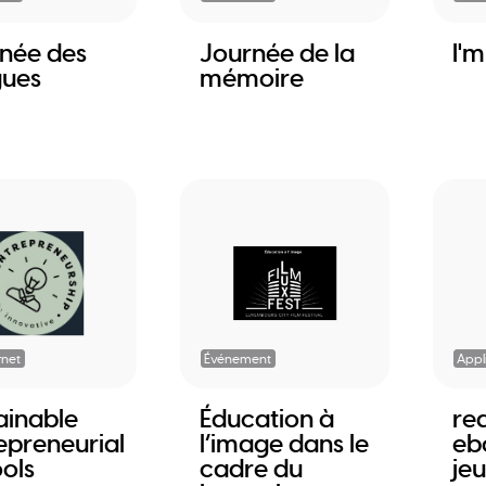
née des
Journée de la
I'
gues
mémoire
rnet
Événement
Appl
ainable
Éducation à
re
epreneurial
l’image dans le
eb
ols
cadre du
je