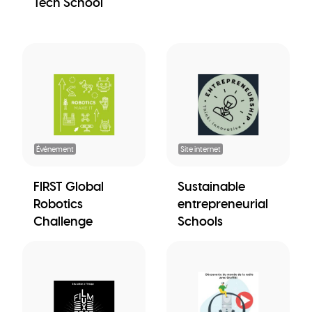
Tech School
Événement
Site internet
FIRST Global
Sustainable
Robotics
entrepreneurial
Challenge
Schools