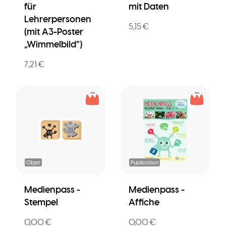
für
mit Daten
Lehrerpersonen
5,15 €
(mit A3-Poster
„Wimmelbild”)
7,21 €
Objet
Publication
Medienpass -
Medienpass -
Stempel
Affiche
0,00 €
0,00 €