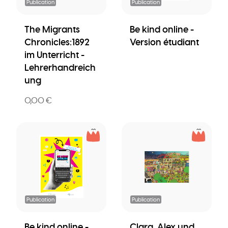
Publication
Publication
The Migrants
Be kind online -
Chronicles:1892
Version étudiant
im Unterricht -
Lehrerhandreich
ung
0,00 €
Publication
Publication
Be kind online -
Clara, Alex und