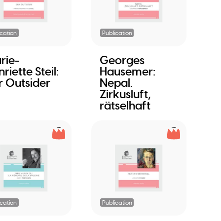
ication
Publication
rie-
Georges
riette Steil:
Hausemer:
r Outsider
Nepal.
Zirkusluft,
rätselhaft
ication
Publication