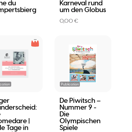
ine du
Karneval rund
mpertsbierg
um den Globus
0,00 €
ication
Publication
ger
De Piwitsch –
nderscheid:
Nummer 9 -
e
Die
omedare |
Olympischen
lle Tage in
Spiele