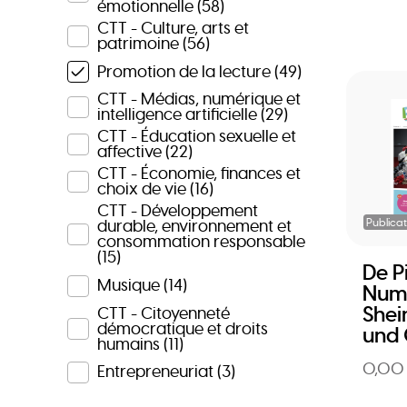
émotionnelle
(58)
CTT - Culture, arts et
patrimoine
(56)
Promotion de la lecture
(49)
CTT - Médias, numérique et
intelligence artificielle
(29)
CTT - Éducation sexuelle et
affective
(22)
CTT - Économie, finances et
choix de vie
(16)
CTT - Développement
Publicat
durable, environnement et
consommation responsable
(15)
De P
Musique
(14)
Num
Shei
CTT - Citoyenneté
démocratique et droits
und 
humains
(11)
0,00
Entrepreneuriat
(3)