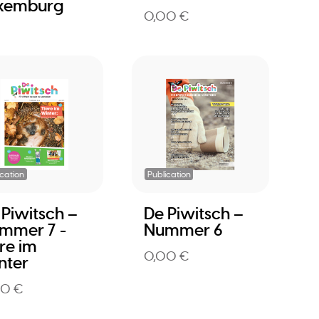
xemburg
0,00 €
ication
Publication
 Piwitsch –
De Piwitsch –
mmer 7 -
Nummer 6
ere im
0,00 €
nter
00 €