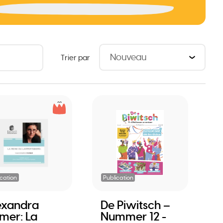
Trier par
ication
Publication
exandra
De Piwitsch –
xmer: La
Nummer 12 -