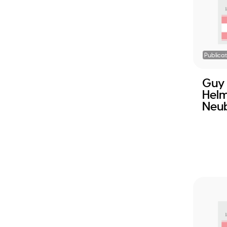
Publicat
Guy
Helm
Neub