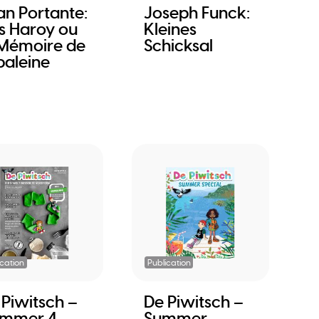
an Portante:
Joseph Funck:
s Haroy ou
Kleines
 Mémoire de
Schicksal
baleine
ication
Publication
 Piwitsch –
De Piwitsch –
mmer 4
Summer