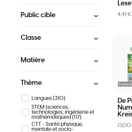
Lese
Public cible
4,41 €
Classe
Matière
Thème
Publicat
Langues
(310)
De P
Numm
STEM (sciences,
technologies, ingénierie et
Krei
mathématiques)
(117)
CTT - Santé physique,
0,00
mentale et socio-