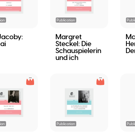
ion
Publication
Publ
Jacoby:
Margret
Ma
ai
Steckel: Die
Hen
Schauspielerin
De
und ich
ion
Publication
Publ