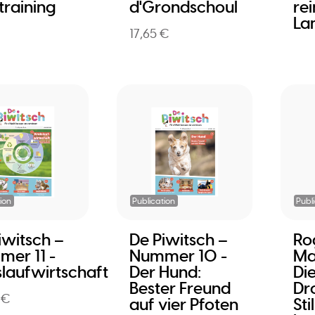
training
d'Grondschoul
re
La
17,65 €
ion
Publication
Publ
iwitsch –
De Piwitsch –
Ro
er 11 -
Nummer 10 -
Ma
slaufwirtschaft
Der Hund:
Di
Bester Freund
Dr
 €
auf vier Pfoten
Sti