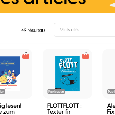
49 résultats
ion
Publication
Publ
ig lesen!
FLOTTFLOTT :
Al
e zum
Texter fir
Fi