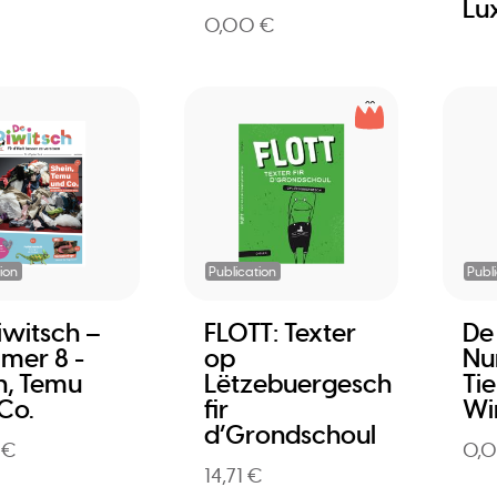
Lu
0,00 €
ion
Publication
Publ
iwitsch –
FLOTT: Texter
De
mer 8 -
op
Nu
n, Temu
Lëtzebuergesch
Ti
Co.
fir
Wi
d’Grondschoul
 €
0,
14,71 €