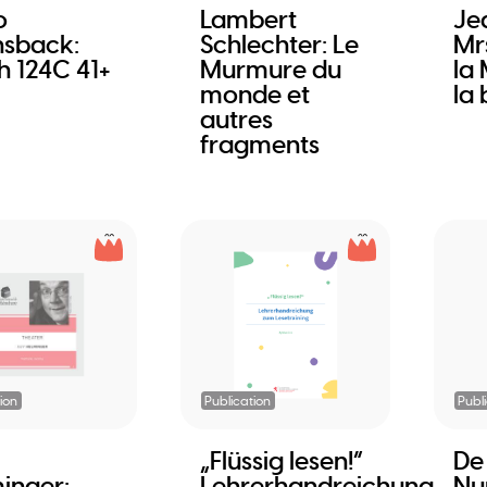
o
Lambert
Je
sback:
Schlechter: Le
Mr
h 124C 41+
Murmure du
la
monde et
la 
autres
fragments
ion
Publication
Publ
„Flüssig lesen!“
De
inger:
Lehrerhandreichung
Nu