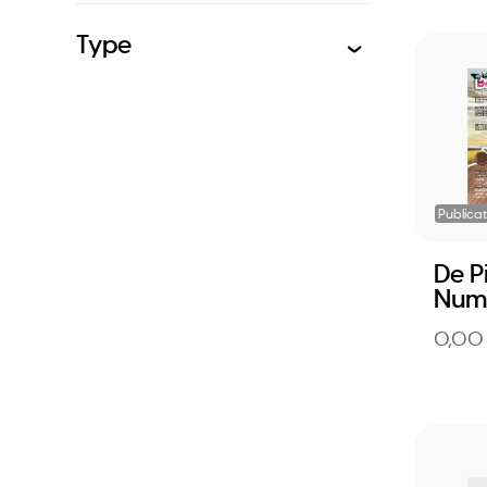
Type
Publicat
De P
Num
0,00