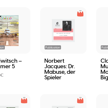
ion
Publication
Publ
iwitsch –
Norbert
Cl
mer 5
Jacques: Dr.
Mu
Mabuse, der
Mo
 €
Spieler
Bi