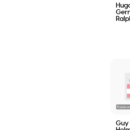
Hug
Gern
Ralp
Publicat
Guy
Helm