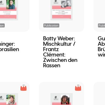
ion
Publication
Publ
Batty Weber:
Gu
inger:
Mischkultur /
Ab
rasilien
Frantz
Br
Clément:
wir
Zwischen den
Rassen