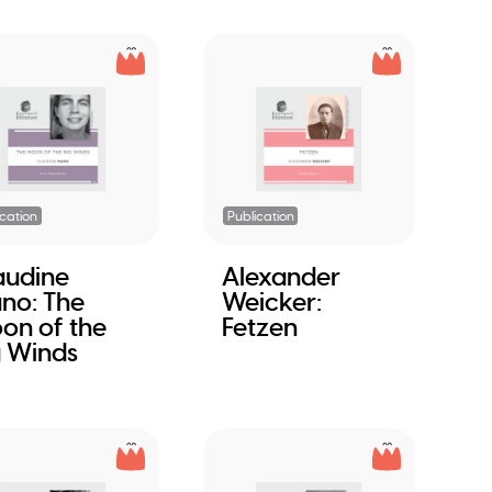
ication
Publication
audine
Alexander
no: The
Weicker:
on of the
Fetzen
g Winds