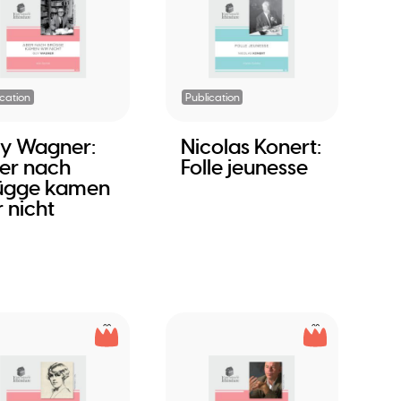
ication
Publication
y Wagner:
Nicolas Konert:
er nach
Folle jeunesse
ügge kamen
 nicht