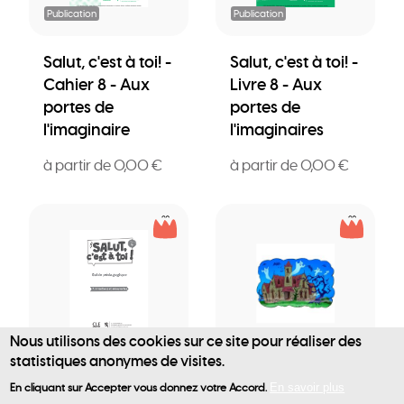
Publication
Publication
Salut, c'est à toi! -
Salut, c'est à toi! -
Cahier 8 - Aux
Livre 8 - Aux
portes de
portes de
l'imaginaire
l'imaginaires
à partir de 0,00 €
à partir de 0,00 €
Nous utilisons des cookies sur ce site pour réaliser des
Publication
Publication
statistiques anonymes de visites.
User
Salut, c'est à toi! -
Salut, c’est à toi! -
En cliquant sur Accepter vous donnez votre Accord.
En savoir plus