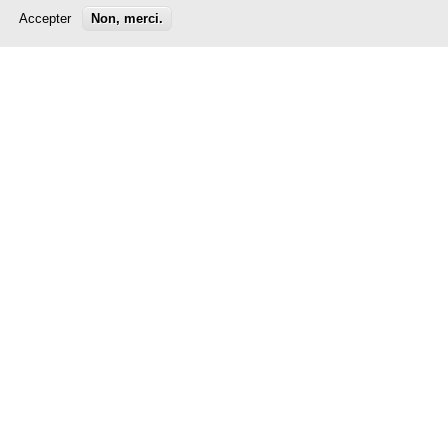
account
Guide
Cartes-images -
Accepter
Non, merci.
pédagogique 7 -
Lot 4 (pour les
menu
Inventions et
livres 8 et 9)
découvertes
à partir de 0,00 €
0,00 €
Publication
Publication
Salut, c'est à toi! -
Batty Weber:
Fiches pour la
Mischkultur /
classe 7
Frantz Clément:
Zwischen den