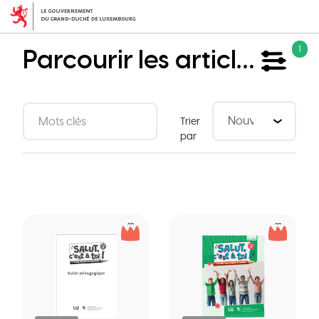
Aller
au
contenu
Parcourir les articles
1
principal
Trier
par