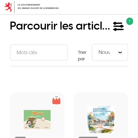
Aller
au
contenu
Parcourir les articles
1
principal
Trier
par