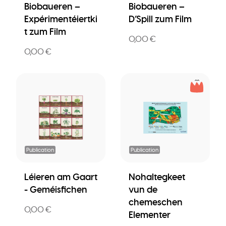
Biobaueren –
Biobaueren –
Expérimentéiertki
D’Spill zum Film
t zum Film
0,00 €
0,00 €
Publication
Publication
Léieren am Gaart
Nohaltegkeet
- Geméisfichen
vun de
chemeschen
0,00 €
Elementer