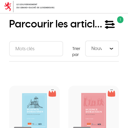
Aller
au
contenu
Parcourir les articles
1
principal
Trier
par