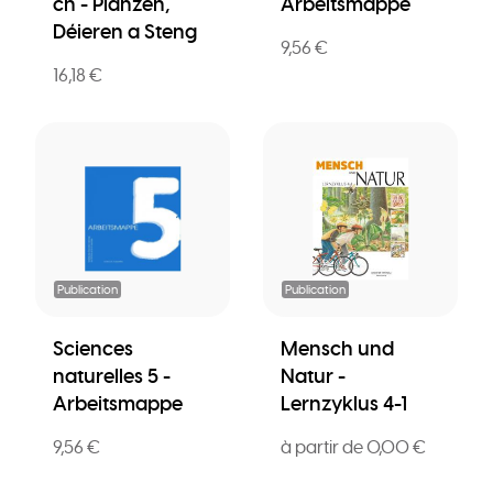
ch - Planzen,
Arbeitsmappe
Déieren a Steng
9,56 €
16,18 €
Publication
Publication
Sciences
Mensch und
naturelles 5 -
Natur -
Arbeitsmappe
Lernzyklus 4-1
9,56 €
à partir de 0,00 €