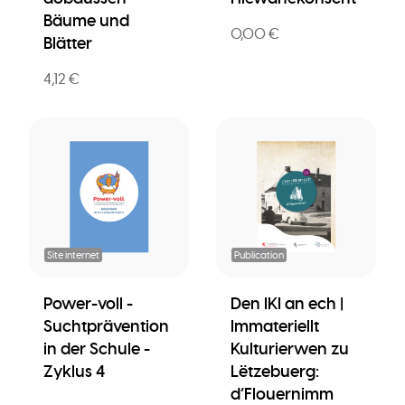
Bäume und
0,00 €
Blätter
4,12 €
Site internet
Publication
Power-voll -
Den IKI an ech |
Suchtprävention
Immateriellt
in der Schule -
Kulturierwen zu
Zyklus 4
Lëtzebuerg:
d’Flouernimm