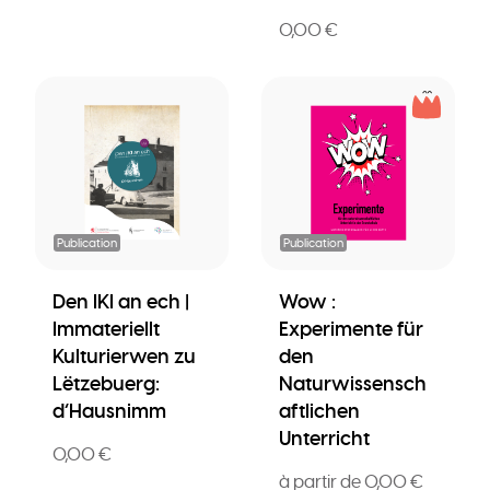
0,00 €
Publication
Publication
Den IKI an ech |
Wow :
Immateriellt
Experimente für
Kulturierwen zu
den
Lëtzebuerg:
Naturwissensch
d’Hausnimm
aftlichen
Unterricht
0,00 €
à partir de 0,00 €