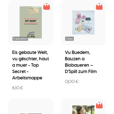
Publication
Objet
Eis gebaute Welt,
Vu Buedem,
vu gëschter, haut
Bauzen a
a muer - Top
Biobaueren –
Secret -
D’Spill zum Film
Arbeitsmappe
0,00 €
8,10 €