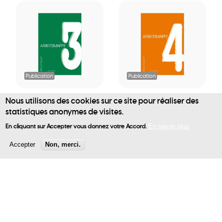
Publication
Publication
Nous utilisons des cookies sur ce site pour réaliser des
Éveil aux
Éveil aux
statistiques anonymes de visites.
sciences 3 -
sciences 4 -
User
Arbeitsmappe
Arbeitsmappe
En cliquant sur Accepter vous donnez votre Accord.
En savoir plus
account
Accepter
Non, merci.
17,55 €
17,55 €
menu