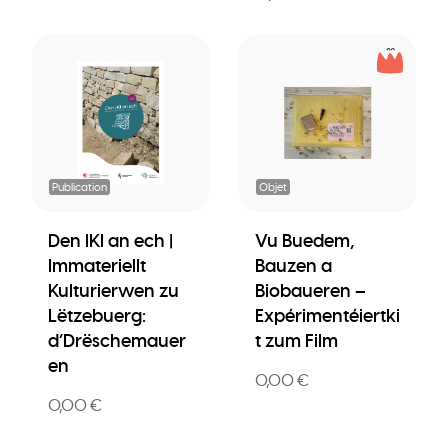
Publication
Objet
Den IKI an ech |
Vu Buedem,
Immateriellt
Bauzen a
Kulturierwen zu
Biobaueren –
Lëtzebuerg:
Expérimentéiertki
d’Drëschemauer
t zum Film
en
0,00 €
0,00 €