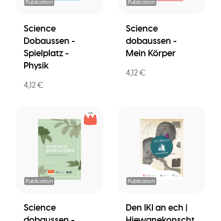
Publication
Publication
Science
Science
Dobaussen -
dobaussen -
Spielplatz -
Mein Körper
Physik
4,12 €
4,12 €
Publication
Publication
Science
Den IKI an ech |
dobaussen -
Hiewanekonscht