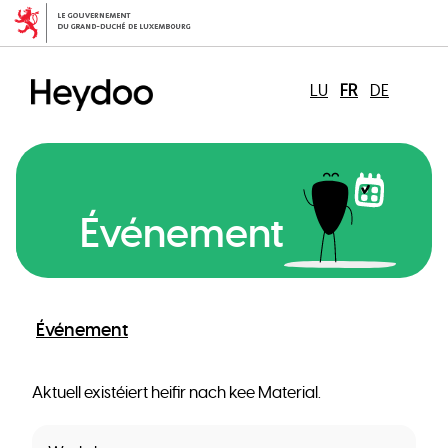
Aller
au
contenu
principal
LU
FR
DE
Événement
Événement
Aktuell existéiert heifir nach kee Material.