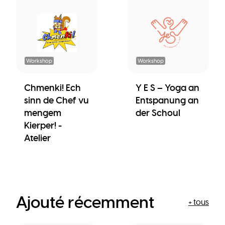
Workshop
Workshop
Chmenki! Ech
Y E S – Yoga an
sinn de Chef vu
Entspanung an
mengem
der Schoul
Kierper! -
Atelier
Ajouté récemment
+ tous