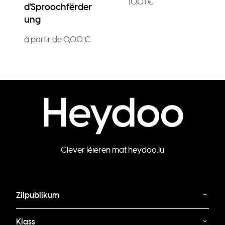
10,01 €
d'Sproochfërder
ung
à partir de 0,00 €
Clever léieren mat heydoo.lu
Zilpublikum
Klass