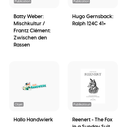
Publication
Publication
Batty Weber:
Hugo Gernsback:
Mischkultur /
Ralph 124C 41+
Frantz Clément:
Zwischen den
Rassen
Objet
Publikatioun
Hallo Handwierk
Reenert - The Fox
in a Sunday Suit