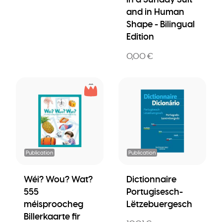
and in Human
Shape - Bilingual
Edition
0,00 €
Publication
Publication
Wéi? Wou? Wat?
Dictionnaire
555
Portugisesch-
méisproocheg
Lëtzebuergesch
Billerkaarte fir