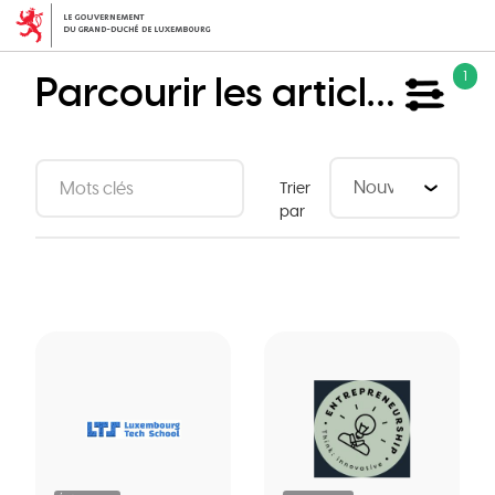
Aller
au
contenu
Parcourir les articles
1
principal
Trier
par