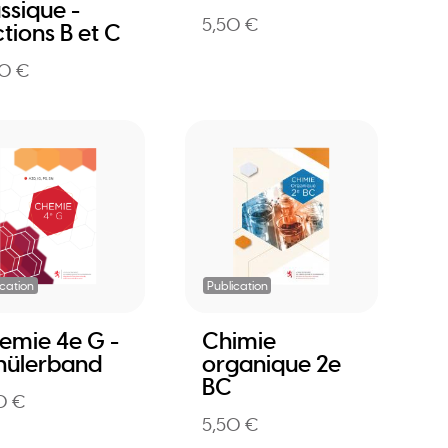
ssique -
5,50 €
tions B et C
0 €
ication
Publication
emie 4e G -
Chimie
hülerband
organique 2e
BC
0 €
5,50 €