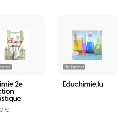
ication
Site internet
imie 2e
Educhimie.lu
ction
istique
0 €