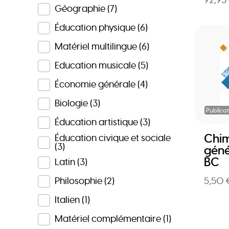
92,93
Géographie
(7)
Éducation physique
(6)
Matériel multilingue
(6)
Education musicale
(5)
Économie générale
(4)
Biologie
(3)
Publicat
Éducation artistique
(3)
Chim
Éducation civique et sociale
(3)
géné
BC
Latin
(3)
5,50 
Philosophie
(2)
Italien
(1)
Matériel complémentaire
(1)