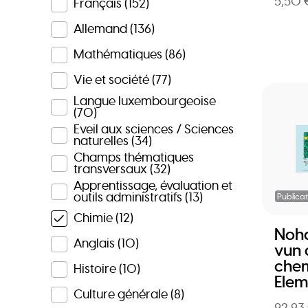
5,50 
Français
(152)
Allemand
(136)
Mathématiques
(86)
Vie et société
(77)
Langue luxembourgeoise
(70)
Eveil aux sciences / Sciences
naturelles
(34)
Champs thématiques
transversaux
(32)
Apprentissage, évaluation et
outils administratifs
(13)
Publicat
Chimie
(12)
Noha
Anglais
(10)
vun 
che
Histoire
(10)
Elem
Culture générale
(8)