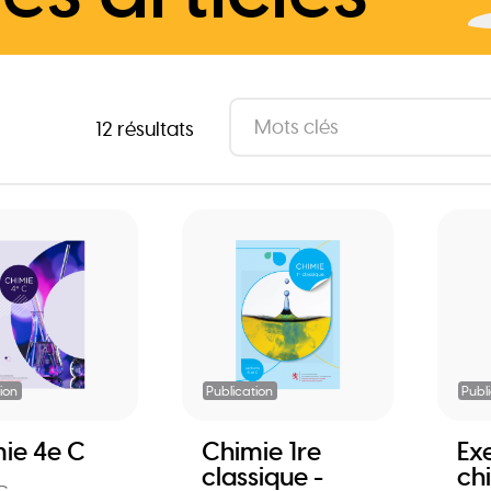
12 résultats
ion
Publication
Publ
ie 4e C
Chimie 1re
Ex
classique -
ch