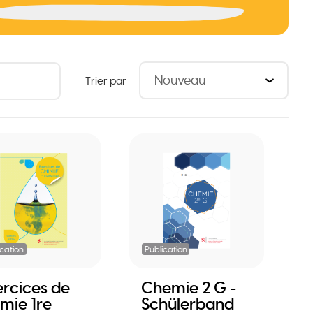
Trier par
ication
Publication
ercices de
Chemie 2 G -
imie 1re
Schülerband