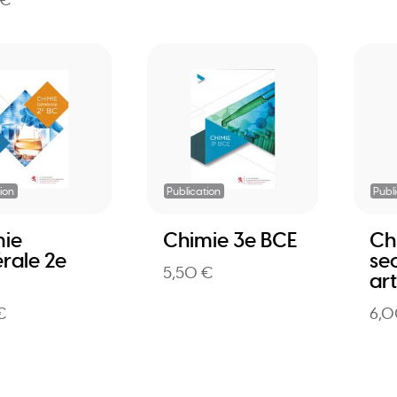
 €
ion
Publication
Publ
ie
Chimie 3e BCE
Ch
rale 2e
se
5,50 €
art
€
6,0