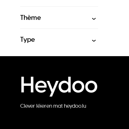
Thème
Type
Clever léieren mat heydoo.lu