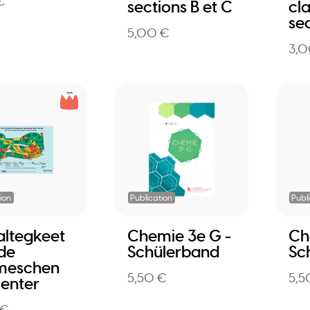
€
sections B et C
cla
sec
5,00 €
3,0
ion
Publication
Publ
ltegkeet
Chemie 3e G -
Ch
de
Schülerband
Sc
meschen
5,50 €
5,5
enter