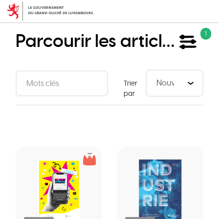
Aller
au
contenu
Parcourir les articles
1
principal
Trier
par