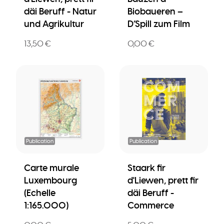
däi Beruff - Natur
Biobaueren –
und Agrikultur
D’Spill zum Film
13,50 €
0,00 €
Publication
Publication
Carte murale
Staark fir
Luxembourg
d'Liewen, prett fir
(Echelle
däi Beruff -
1:165.000)
Commerce