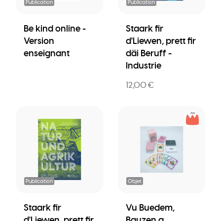
Publication
Publication
Be kind online -
Staark fir
Version
d'Liewen, prett fir
enseignant
däi Beruff -
Industrie
12,00 €
Publication
Objet
Staark fir
Vu Buedem,
d'Liewen, prett fir
Bauzen a