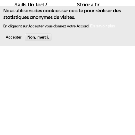
Skills United /
Staark fir
Nous utilisons des cookies sur ce site pour réaliser des
LuxSkills
d'Liewen, prett fir
statistiques anonymes de visites.
däi Beruff -
User
Gebäude und
En cliquant sur Accepter vous donnez votre Accord.
En savoir plus
account
Handwerk
Accepter
Non, merci.
menu
15,45 €
Clever léieren mat heydoo.lu