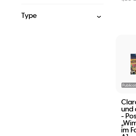
Type
Publicat
Clar
und 
- Po
„Wim
im F