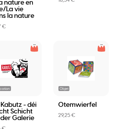
18,54 €
La nature en
le/La vie
ns la nature
7 €
ication
Objet
 Kabutz - déi
Otemwierfel
cht Schicht
29,25 €
 der Galerie
6 €