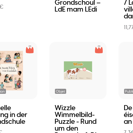
Grondschoul –
/ 
 €
LdE mam LEdi
vil
da
11,7
ion
Objet
Publ
elle
Wizzle
De
ung in der
Wimmelbild-
éis
dschule
Puzzle - Rund
an
um den
€
7,3