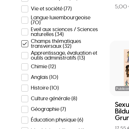
5,00
Vie et société
(77)
Langue luxembourgeoise
(70)
Eveil aux sciences / Sciences
naturelles
(34)
Champs thématiques
transversaux
(32)
Apprentissage, évaluation et
outils administratifs
(13)
Chimie
(12)
Anglais
(10)
Histoire
(10)
Publicat
Culture générale
(8)
Sexu
Géographie
(7)
Bild
Grun
Éducation physique
(6)
17,55 