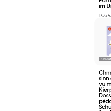
Part
im U
1,03 
Publicat
Chme
sinn
vu 
Kierp
Doss
péda
Schü