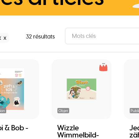
32 résultats
x
ion
Objet
Publ
i & Bob -
Wizzle
Je
Wimmelbild-
zäh