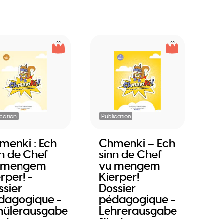
ication
Publication
menki : Ech
Chmenki – Ech
nn de Chef
sinn de Chef
 mengem
vu mengem
rper! -
Kierper!
ssier
Dossier
dagogique -
pédagogique -
hülerausgabe
Lehrerausgabe