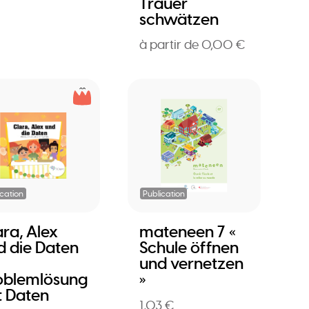
Trauer
schwätzen
à partir de 0,00 €
ication
Publication
ara, Alex
mateneen 7 «
d die Daten
Schule öffnen
und vernetzen
oblemlösung
»
t Daten
1,03 €