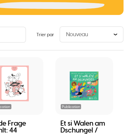
Trier par
ication
Publication
de Frage
Et si Walen am
lt: 44
Dschungel /