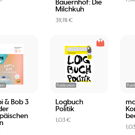
Bauernhof: Die
Milchkuh
39,78 €
ion
Publication
Publ
i & Bob 3
Logbuch
ma
der
Politik
Kon
päischen
be
1,03 €
n
1,0
€