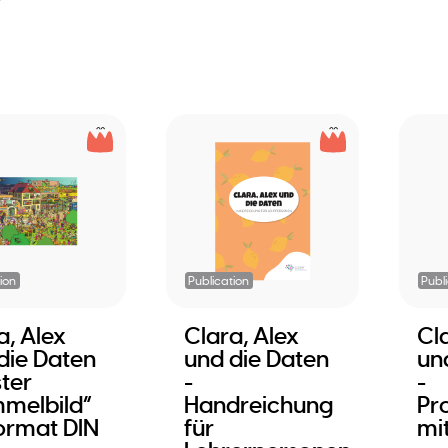
ion
Publication
Publ
a, Alex
Clara, Alex
Cl
die Daten
und die Daten
un
ster
-
-
melbild”
Handreichung
Pr
ormat DIN
für
mi