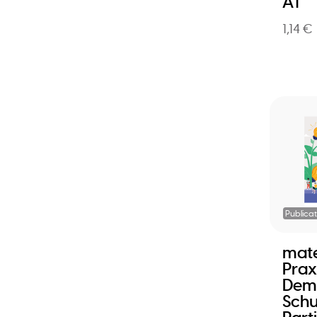
A1
1,14 €
Publicat
mat
Prax
Dem
Schu