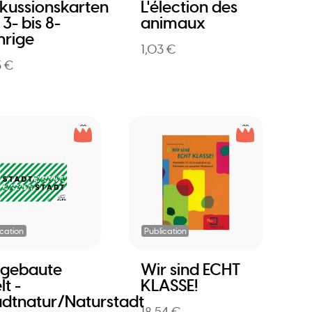
skussionskarten
L'élection des
 3- bis 8-
animaux
hrige
1,03 €
3 €
ication
Publication
s gebaute
Wir sind ECHT
t -
KLASSE!
adtnatur/Naturstadt