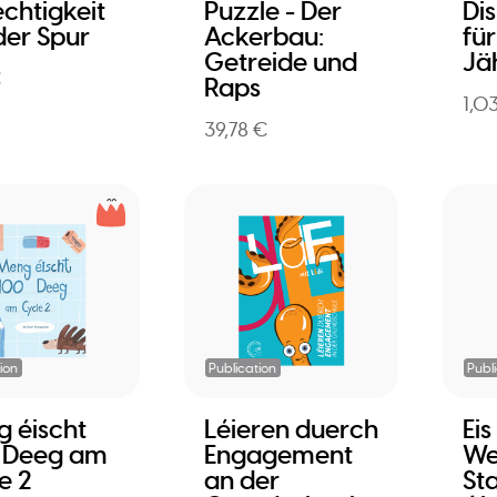
chtigkeit
Puzzle - Der
Di
der Spur
Ackerbau:
für
Getreide und
Jä
€
Raps
1,0
39,78 €
ion
Publication
Publ
 éischt
Léieren duerch
Ei
 Deeg am
Engagement
Wel
e 2
an der
St