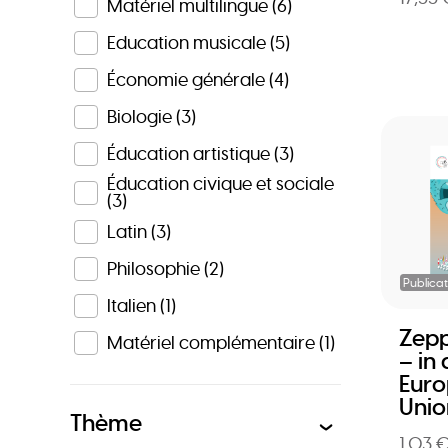
Matériel multilingue
(6)
Education musicale
(5)
Économie générale
(4)
Biologie
(3)
Éducation artistique
(3)
Éducation civique et sociale
(3)
Latin
(3)
Philosophie
(2)
Publicat
Italien
(1)
Zepp
Matériel complémentaire
(1)
– in 
Euro
Unio
Thème
1,03 