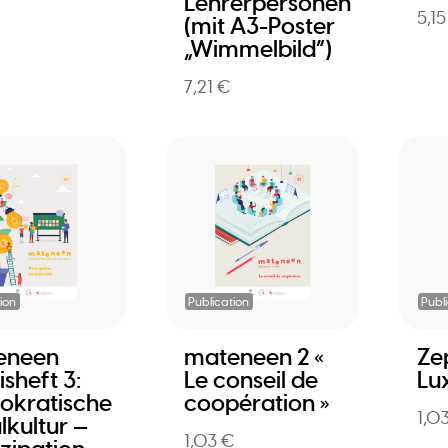
Lehrerpersonen
5,1
(mit A3-Poster
„Wimmelbild”)
7,21 €
ion
Publication
Publ
eneen
mateneen 2 «
Ze
isheft 3:
Le conseil de
Lu
okratische
coopération »
1,0
lkultur —
1,03 €