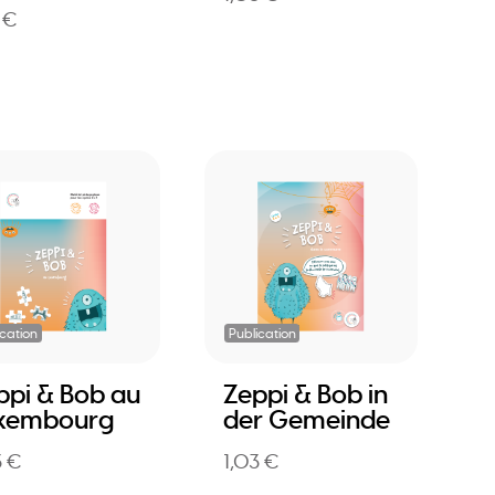
5 €
ication
Publication
ppi & Bob au
Zeppi & Bob in
xembourg
der Gemeinde
3 €
1,03 €