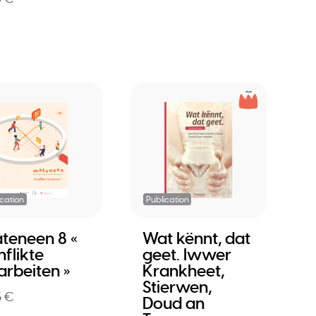
ication
Publication
teneen 8 «
Wat kënnt, dat
flikte
geet. Iwwer
arbeiten »
Krankheet,
Stierwen,
3 €
Doud an