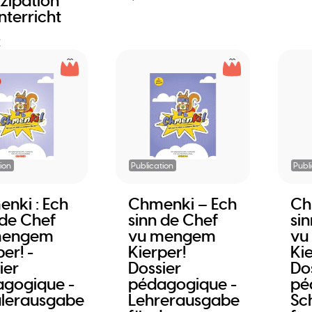
izipation
nterricht
€
ion
Publication
Publ
nki : Ech
Chmenki – Ech
Ch
 de Chef
sinn de Chef
si
mengem
vu mengem
vu
er! -
Kierper!
Kie
ier
Dossier
Do
gogique -
pédagogique -
pé
lerausgabe
Lehrerausgabe
Sc