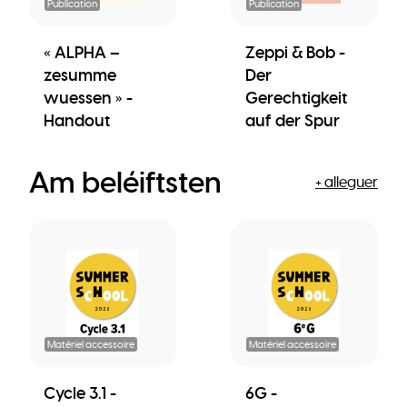
Publication
Publication
« ALPHA –
Zeppi & Bob -
zesumme
Der
wuessen » -
Gerechtigkeit
Handout
auf der Spur
Am beléiftsten
+ alleguer
Matériel accessoire
Matériel accessoire
Cycle 3.1 -
6G -