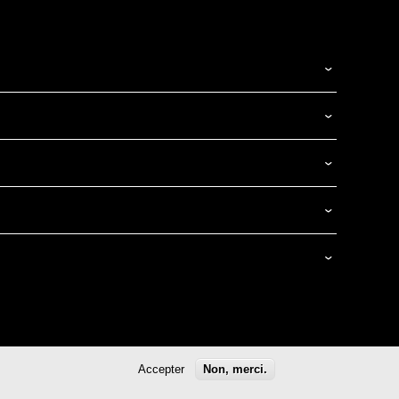
tion des données
Mentions légales
CGUV
Accepter
Non, merci.