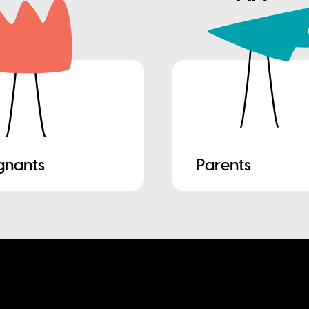
gnants
Parents