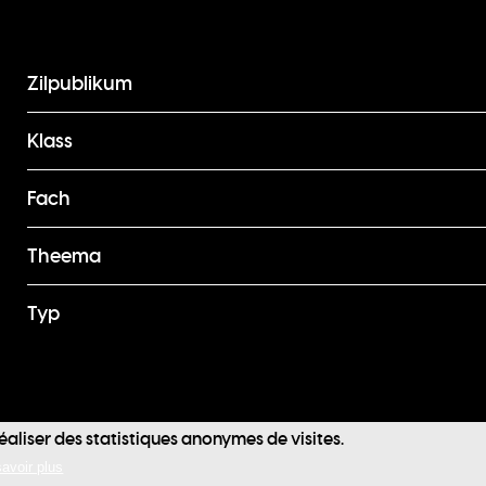
Zilpublikum
Klass
Fach
Theema
Typ
Footer
réaliser des statistiques anonymes de visites.
Contact
Protec
menu
avoir plus