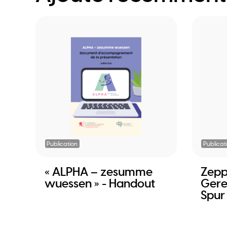
Publication
Publicat
« ALPHA – zesumme
Zepp
wuessen » - Handout
Gere
Spur