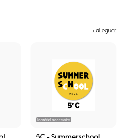
+ alleguer
Matériel accessoire
ol
5C - Summerschool