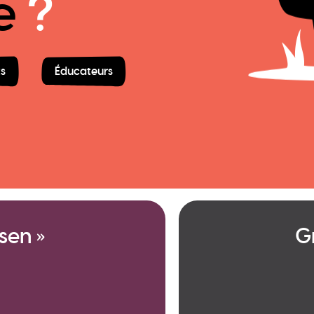
e
?
s
Éducateurs
sen »
G