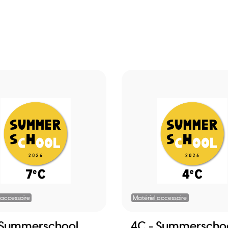
 accessoire
Matériel accessoire
 Summerschool
4C - Summerscho