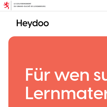
Direkt
zum
Inhalt
Für wen s
Lernmater