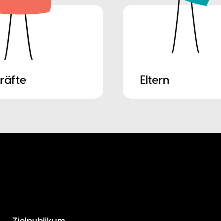
räfte
Eltern
Zielpublikum