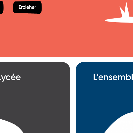
Erzieher
 Lycée
L'ensembl