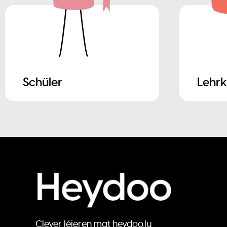
Schüler
Lehrk
Clever léieren mat heydoo.lu