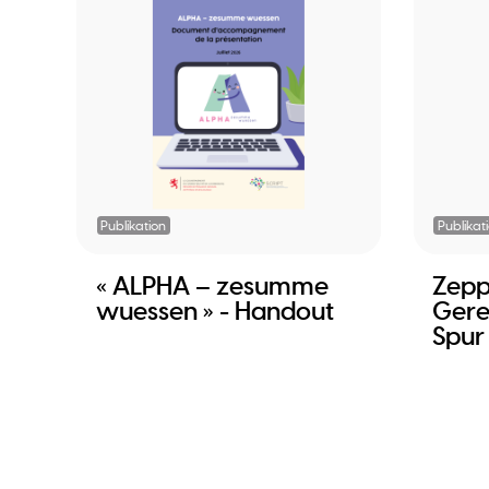
Publikation
Publikat
« ALPHA – zesumme
Zepp
wuessen » - Handout
Gere
Spur