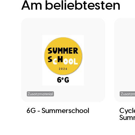
Am beliebtesten
Zusatzmaterial
Zusatzm
6G - Summerschool
Cycle
Sum