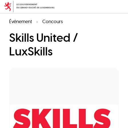
Aller
au
contenu
Événement
Concours
principal
Skills United /
LuxSkills