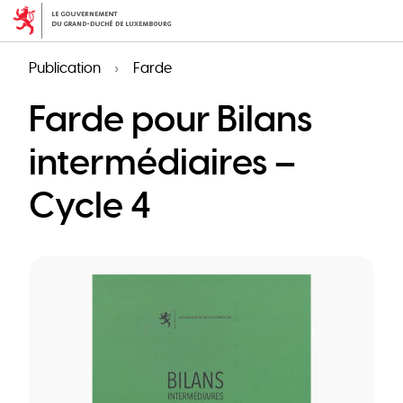
Aller
au
contenu
Publication
Farde
principal
Farde pour Bilans
intermédiaires –
Cycle 4