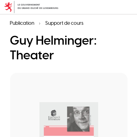
Aller
au
contenu
Publication
Support de cours
principal
Guy Helminger:
Theater