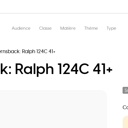
Main
Audience
Classe
Matière
Thème
Type
navigation
rnsback: Ralph 124C 41+
: Ralph 124C 41+
S
Co