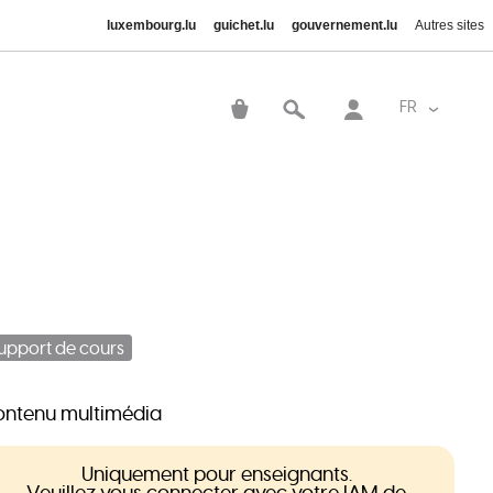
luxembourg.lu
guichet.lu
gouvernement.lu
Autres sites
User
account
FR
Lister le
menu
upport de cours
ntenu multimédia
Uniquement pour enseignants.
Veuillez vous connecter avec votre
IAM de