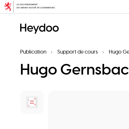
Aller
au
contenu
principal
Publication
Support de cours
Hugo Ge
Hugo Gernsback