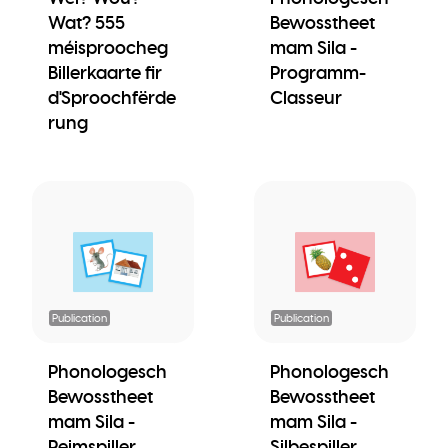
Wat? 555
Bewosstheet
méisproocheg
mam Sila -
Billerkaarte fir
Programm-
d'Sproochfërde
Classeur
rung
Publication
Publication
Phonologesch
Phonologesch
Bewosstheet
Bewosstheet
mam Sila -
mam Sila -
Reimspiller
Silbespiller