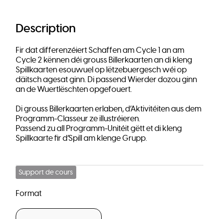
Description
Fir dat differenzéiert Schaffen am Cycle 1 an am
Cycle 2 kënnen déi grouss Billerkaarten an di kleng
Spillkaarten esouwuel op lëtzebuergesch wéi op
däitsch agesat ginn. Di passend Wierder dozou ginn
an de Wuertlëschten opgefouert.
Di grouss Billerkaarten erlaben, d‘Aktivitéiten aus dem
Programm-Classeur ze illustréieren.
Passend zu all Programm-Unitéit gëtt et di kleng
Spillkaarte fir d’Spill am klenge Grupp.
Support de cours
Format