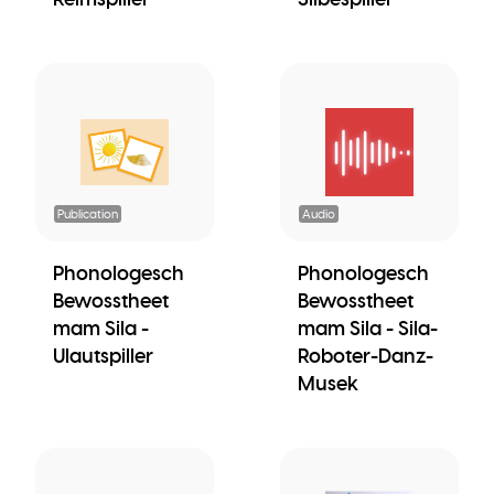
Publication
Audio
Phonologesch
Phonologesch
Bewosstheet
Bewosstheet
mam Sila -
mam Sila - Sila-
Ulautspiller
Roboter-Danz-
Musek