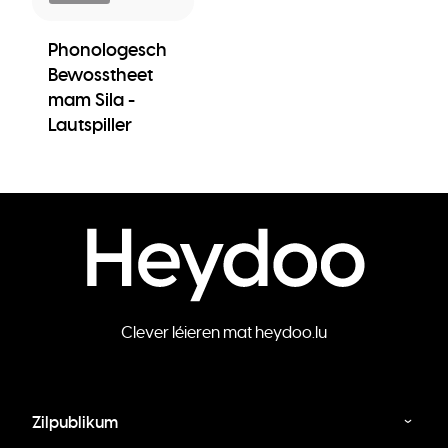
Phonologesch
Bewosstheet
mam Sila -
Lautspiller
Clever léieren mat heydoo.lu
Zilpublikum