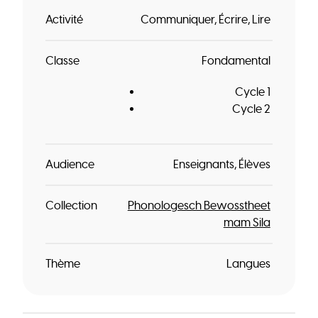
Activité
Communiquer
Écrire
Lire
Classe
Fondamental
Cycle 1
Cycle 2
Audience
Enseignants
Élèves
Collection
Phonologesch Bewosstheet
mam Sila
Thème
Langues