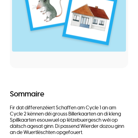
Sommaire
Fir dat differenzéiert Schaffen am Cycle 1 an am
Cycle 2 kënnen déi grouss Billerkaarten an di kleng
Spillkaarten esouwuel op lëtzebuergesch wéi op
däitsch agesat ginn. Di passend Wierder dozou ginn
an de Wuertlëschten opgefouert.