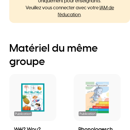
Uniquement pour enseignants.
Veuillez vous connecter avec votre
IAM de
l'éducation
.
Matériel du même
groupe
Publication
Publication
Wéi? Wou?
Phonologesch