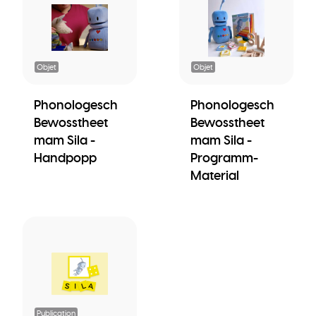
Objet
Objet
Phonologesch
Phonologesch
Bewosstheet
Bewosstheet
mam Sila -
mam Sila -
Handpopp
Programm-
Material
Publication