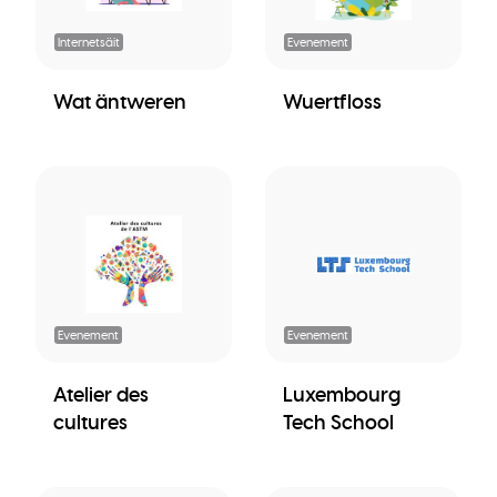
Internetsäit
Evenement
Wat äntweren
Wuertfloss
Evenement
Evenement
Atelier des
Luxembourg
cultures
Tech School