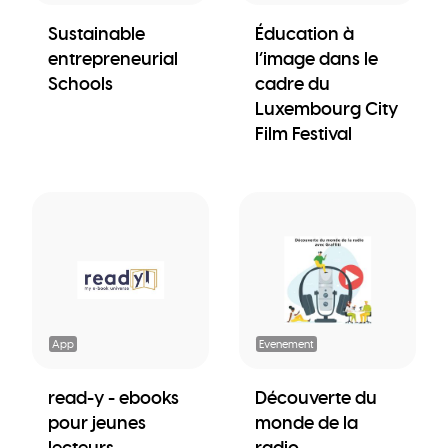
Sustainable
Éducation à
entrepreneurial
l’image dans le
Schools
cadre du
Luxembourg City
Film Festival
App
Evenement
read-y - ebooks
Découverte du
pour jeunes
monde de la
lecteurs
radio