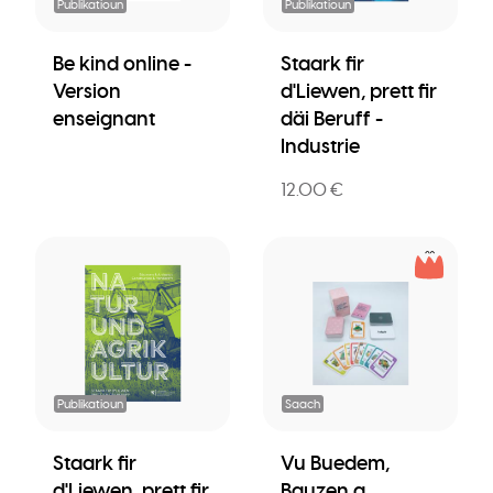
Publikatioun
Publikatioun
Be kind online -
Staark fir
Version
d'Liewen, prett fir
enseignant
däi Beruff -
Industrie
12.00 €
Publikatioun
Saach
Staark fir
Vu Buedem,
d'Liewen, prett fir
Bauzen a