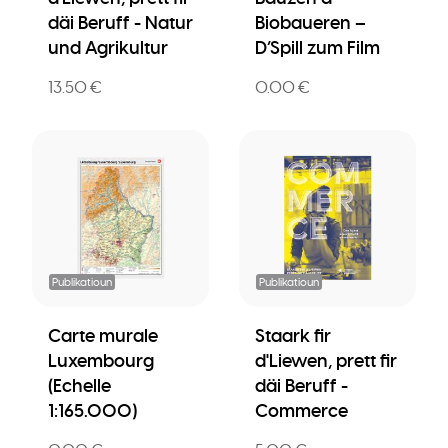
däi Beruff - Natur
Biobaueren –
und Agrikultur
D’Spill zum Film
13.50 €
0.00 €
Publikatioun
Publikatioun
Carte murale
Staark fir
Luxembourg
d'Liewen, prett fir
(Echelle
däi Beruff -
1:165.000)
Commerce