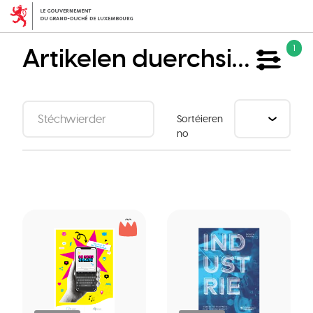
Skip
to
main
Artikelen duerchsichen
1
content
Sortéieren
no