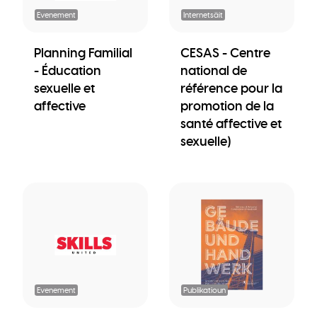
Evenement
Internetsäit
Planning Familial
CESAS - Centre
- Éducation
national de
sexuelle et
référence pour la
affective
promotion de la
santé affective et
sexuelle)
Evenement
Publikatioun