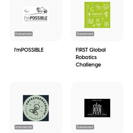
Evenement
Evenement
I'mPOSSIBLE
FIRST Global
Robotics
Challenge
Internetsäit
Evenement