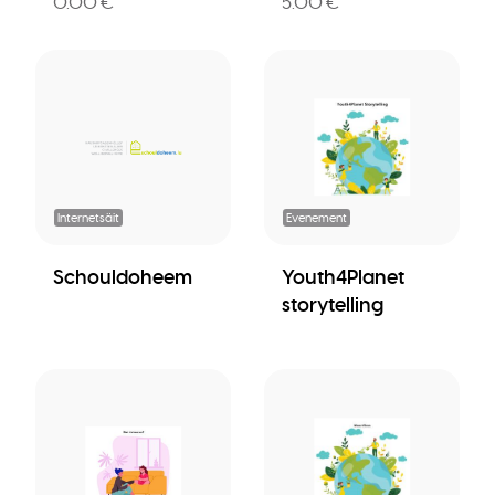
0.00 €
5.00 €
Internetsäit
Evenement
Schouldoheem
Youth4Planet
storytelling