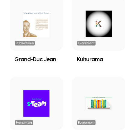
Publikatioun
Evenement
Grand-Duc Jean
Kulturama
Evenement
Evenement