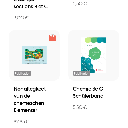
5,50 €
sections B et C
3,00 €
Publikation
Publikation
Nohaltegkeet
Chemie 3e G -
vun de
Schülerband
chemeschen
5,50 €
Elementer
92,93 €