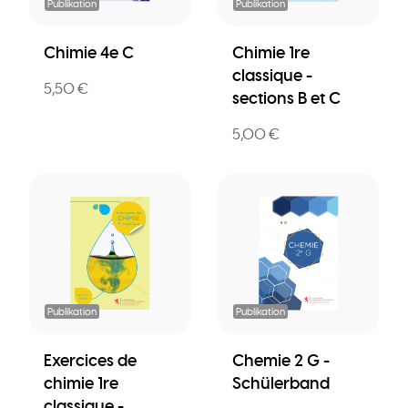
Publikation
Publikation
Chimie 4e C
Chimie 1re
classique -
5,50 €
sections B et C
5,00 €
Publikation
Publikation
Exercices de
Chemie 2 G -
chimie 1re
Schülerband
classique -