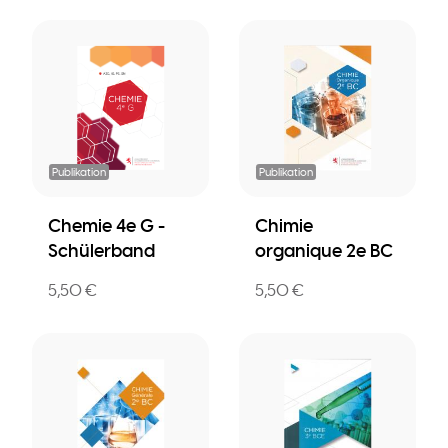
Publikation
Publikation
Chemie 4e G -
Chimie
Schülerband
organique 2e BC
5,50 €
5,50 €