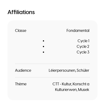
Affiliations
Classe
Fondamental
Cycle 1
Cycle 2
Cycle 3
Audience
Léierpersounen
Schüler
Thème
CTT - Kultur, Konscht a
Kulturierwen
Musek