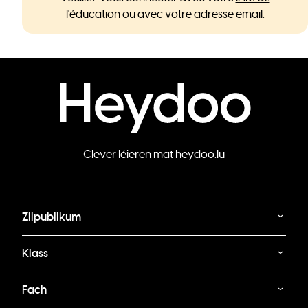
l'éducation
ou avec votre
adresse email
.
Clever léieren mat heydoo.lu
Zilpublikum
Klass
Fach