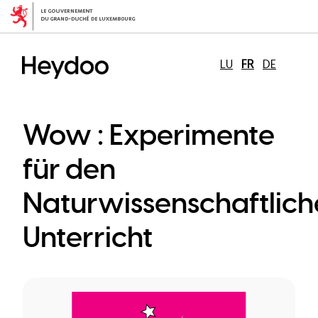
Aller
au
contenu
principal
LU
FR
DE
Wow : Experimente
für den
Naturwissenschaftlic
Unterricht