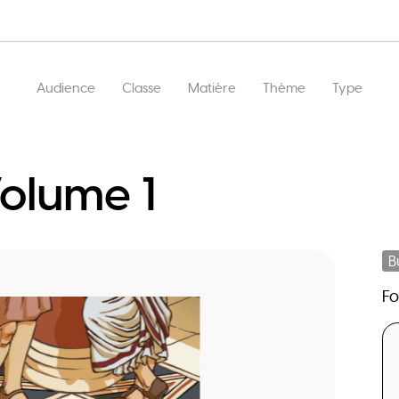
Main
Audience
Classe
Matière
Thème
Type
navigation
olume 1
B
F