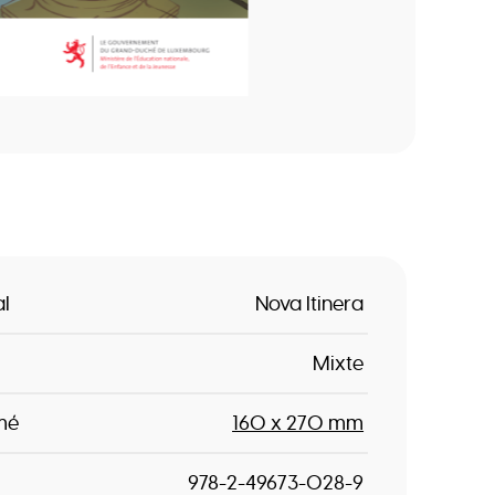
al
Nova Itinera
Mixte
mé
160 x 270 mm
978-2-49673-028-9