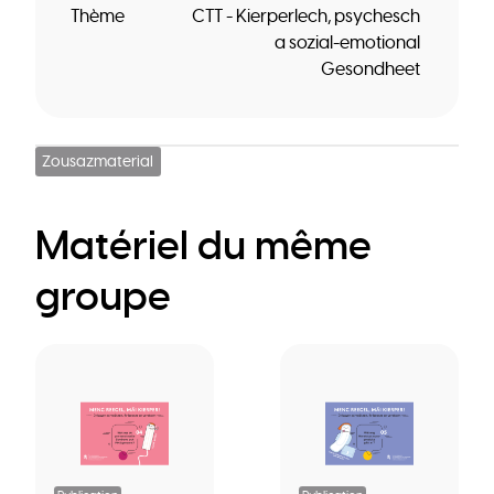
Thème
CTT - Kierperlech, psychesch
a sozial-emotional
Gesondheet
Zousazmaterial
Matériel du même
groupe