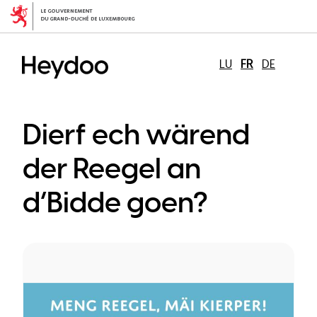
Aller
au
contenu
principal
LU
FR
DE
Dierf ech wärend
der Reegel an
d’Bidde goen?