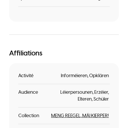
Affiliations
Activité
Informéieren
Opklären
Audience
Léierpersounen
Erzéier
Elteren
Schüler
Collection
MENG REEGEL, MÄI KIERPER!