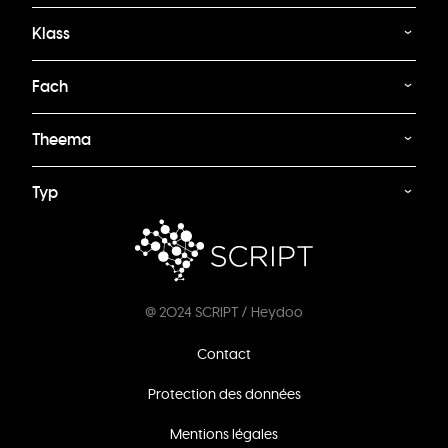
Klass
Fach
Theema
Typ
@ 2024 SCRIPT / Heydoo
Footer
Contact
menu
Protection des données
Mentions légales