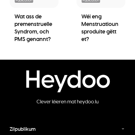
Publication
Publication
Wat ass de
Wéi eng
premenstruelle
Menstruatioun
Syndrom, och
sproduite gëtt
PMS genannt?
et?
Clever léieren mat heydoo.lu
Zilpublikum