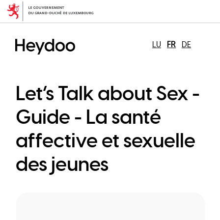
Aller
au
contenu
principal
LU
FR
DE
Let’s Talk about Sex -
Guide - La santé
affective et sexuelle
des jeunes