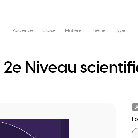
Main
Audience
Classe
Matière
Thème
Type
navigation
e Niveau scientifi
B
F