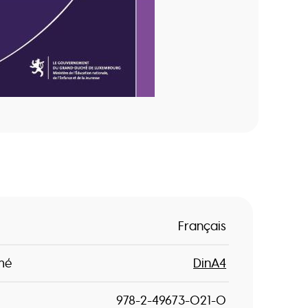
Français
mé
DinA4
978-2-49673-021-0