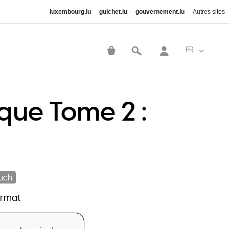
luxembourg.lu
guichet.lu
gouvernement.lu
Autres sites
User
account
FR
Lister le
menu
que Tome 2 :
uch
ormat