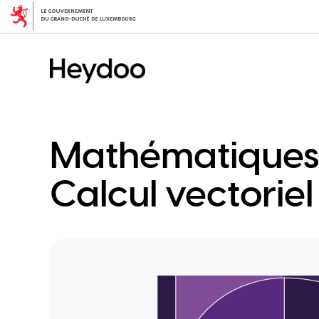
Aller
au
contenu
principal
Mathématiques 2
Calcul vectoriel