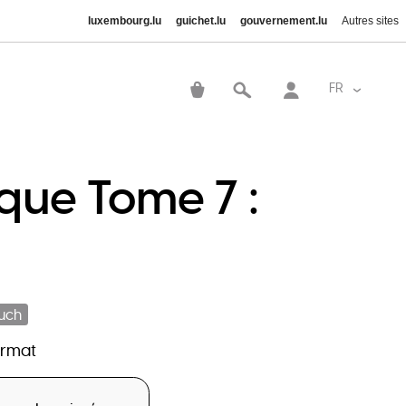
luxembourg.lu
guichet.lu
gouvernement.lu
Autres sites
User
account
FR
Lister le
menu
que Tome 7 :
uch
ormat