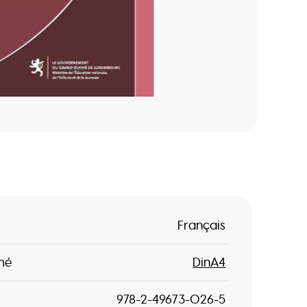
Français
mé
DinA4
978-2-49673-026-5