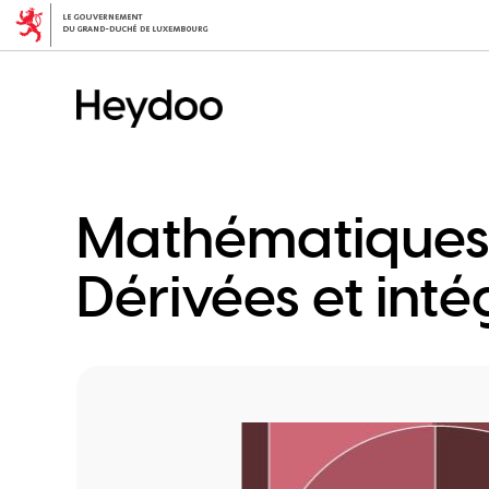
Aller
au
contenu
principal
Mathématiques 2
Dérivées et inté