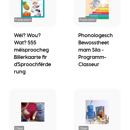
Publication
Publication
Wéi? Wou?
Phonologesch
Wat? 555
Bewosstheet
méisproocheg
mam Sila -
Billerkaarte fir
Programm-
d'Sproochfërde
Classeur
rung
Objet
Objet