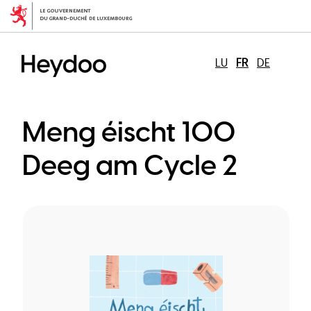
Aller
au
contenu
principal
LU
FR
DE
Meng éischt 100
Deeg am Cycle 2