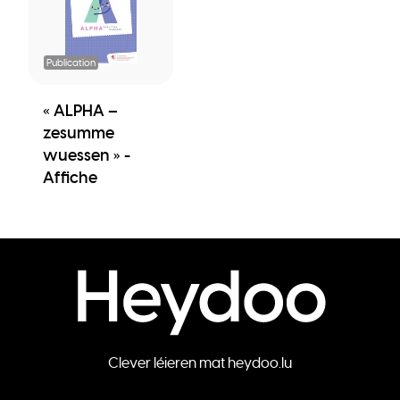
Publication
« ALPHA –
zesumme
wuessen » -
Affiche
Clever léieren mat heydoo.lu