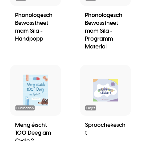
Phonologesch
Phonologesch
Bewosstheet
Bewosstheet
mam Sila -
mam Sila -
Handpopp
Programm-
Material
Publication
Objet
Meng éischt
Sproochekësch
100 Deeg am
t
Cycle 2