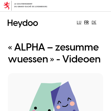
Aller
au
contenu
principal
LU
FR
DE
« ALPHA – zesumme
wuessen » - Videoen