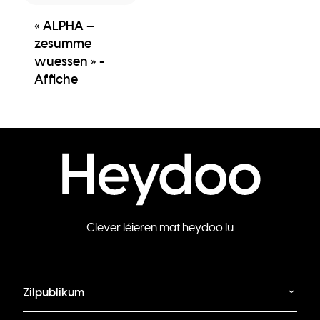
« ALPHA –
zesumme
wuessen » -
Affiche
Clever léieren mat heydoo.lu
Zilpublikum