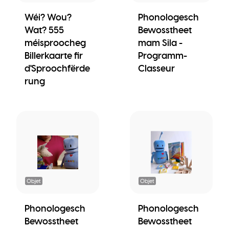
Wéi? Wou?
Phonologesch
Wat? 555
Bewosstheet
méisproocheg
mam Sila -
Billerkaarte fir
Programm-
d'Sproochfërde
Classeur
rung
Objet
Objet
Phonologesch
Phonologesch
Bewosstheet
Bewosstheet