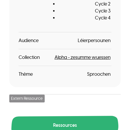
Cycle 2
Cycle 3
Cycle 4
Audience
Léierpersounen
Collection
Alpha - zesumme wuessen
Thème
Sproochen
Extern Ressource
Ressources