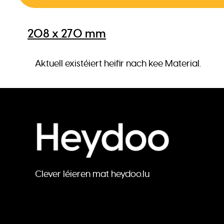
208 x 270 mm
Aktuell existéiert heifir nach kee Material.
Clever léieren mat heydoo.lu