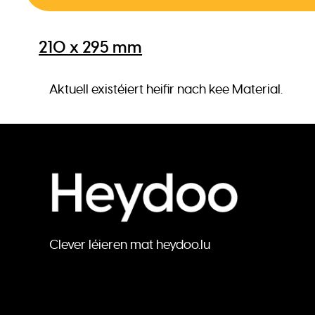
210 x 295 mm
Aktuell existéiert heifir nach kee Material.
Clever léieren mat heydoo.lu