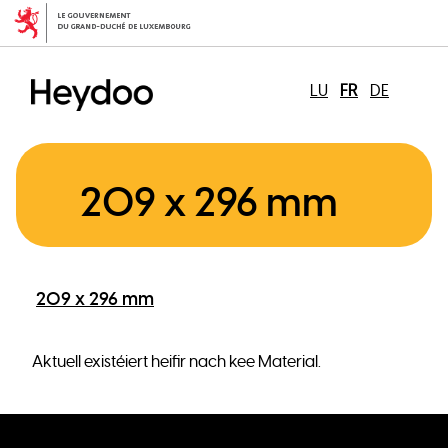
Aller
au
contenu
principal
LU
FR
DE
209 x 296 mm
209 x 296 mm
Aktuell existéiert heifir nach kee Material.