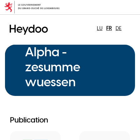
Aller
au
contenu
principal
LU
FR
DE
Alpha -
zesumme
wuessen
Publication