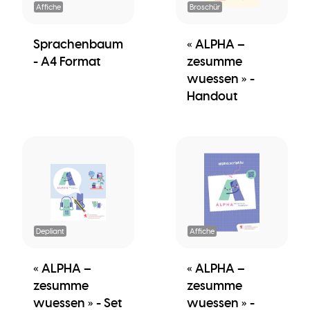
Affiche
Broschür
Sprachenbaum
« ALPHA –
- A4 Format
zesumme
wuessen » -
Handout
Depliant
Affiche
« ALPHA –
« ALPHA –
zesumme
zesumme
wuessen » - Set
wuessen » -