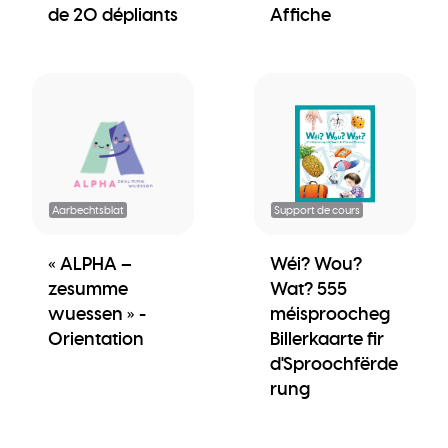
de 20 dépliants
Affiche
Aarbechtsblat
Support de cours
« ALPHA –
Wéi? Wou?
zesumme
Wat? 555
wuessen » -
méisproocheg
Orientation
Billerkaarte fir
d'Sproochfërde
rung