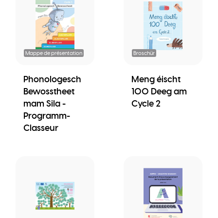
Mappe de présentation
Broschür
Phonologesch
Meng éischt
Bewosstheet
100 Deeg am
mam Sila -
Cycle 2
Programm-
Classeur