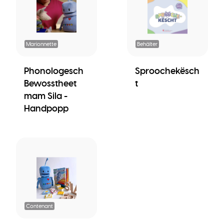
Marionnette
Behälter
Phonologesch
Sproochekësch
Bewosstheet
t
mam Sila -
Handpopp
Contenant