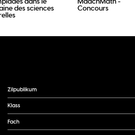
piades dans le
MaachMath -
ine des sciences
Concours
elles
Zilpublikum
Klass
Fach