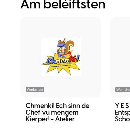
Am beléiftsten
Workshop
Worksh
Chmenki! Ech sinn de
Y E 
Chef vu mengem
Ents
Kierper! - Atelier
Scho