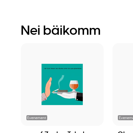
Nei bäikomm
Evenement
Evenem