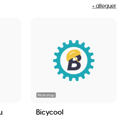
+ alleguer
Workshop
u
Bicycool