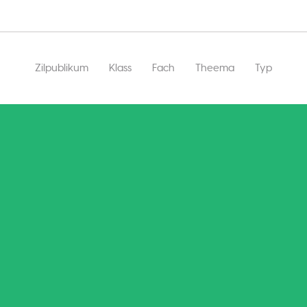
Main
Zilpublikum
Klass
Fach
Theema
Typ
navigation