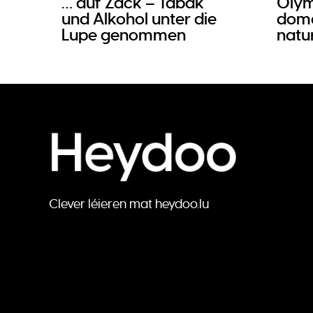
… auf Zack – Tabak
Olym
und Alkohol unter die
doma
Lupe genommen
natur
Clever léieren mat heydoo.lu