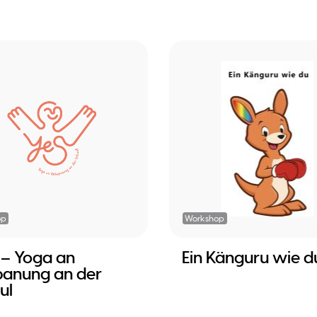
op
Workshop
S – Yoga an
Ein Känguru wie d
panung an der
ul