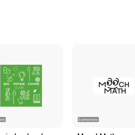
ent
Evenement