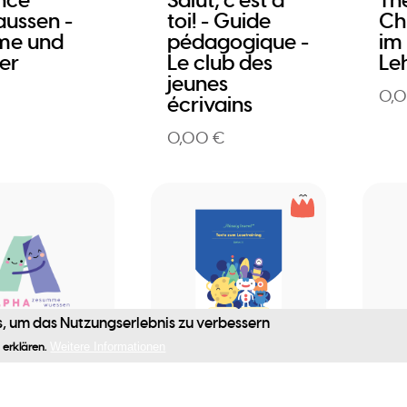
nce
Salut, c'est à
Th
ussen -
toi! - Guide
Ch
me und
pédagogique -
im 
ter
Le club des
Le
jeunes
0,
écrivains
0,00 €
, um das Nutzungserlebnis zu verbessern
e
Publikation
Geg
 erklären.
Weitere Informationen
PHA –
Flüssig lesen!
Sp
umme
Texte zum