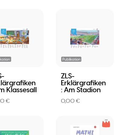
ikation
Publikation
S-
ZLS-
klärgrafiken
Erklärgrafiken
m Klassesall
: Am Stadion
00 €
0,00 €