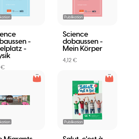
ikation
Publikation
ience
Science
baussen -
dobaussen -
elplatz -
Mein Körper
ysik
4,12 €
2 €
ikation
Publikation