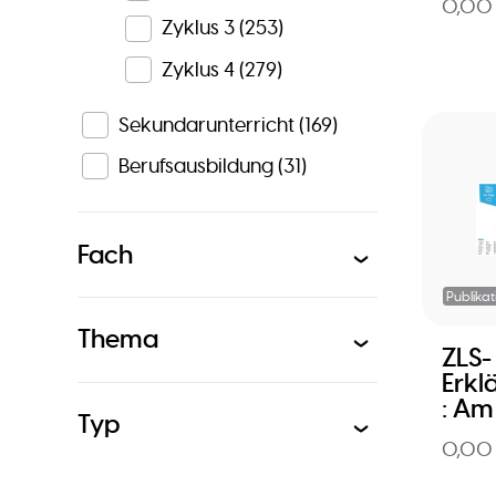
0,00
Zyklus 3
(253)
Zyklus 4
(279)
Sekundarunterricht
(169)
Berufsausbildung
(31)
Fach
Publikat
Thema
ZLS-
Erkl
: Am
Typ
0,00