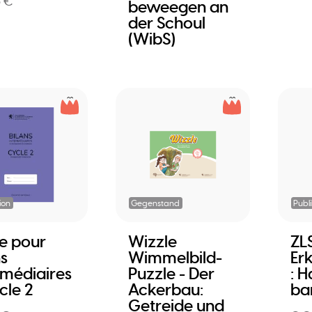
5 €
beweegen an
der Schoul
(WibS)
ion
Gegenstand
Publ
e pour
Wizzle
ZL
ns
Wimmelbild-
Er
rmédiaires
Puzzle - Der
: H
cle 2
Ackerbau:
ba
Getreide und