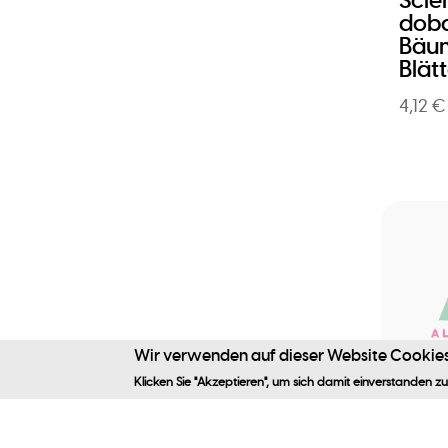
Scie
doba
Bäu
Blät
4,12 €
Wir verwenden auf dieser Website Cookies
Webseit
Klicken Sie "Akzeptieren", um sich damit einverstanden zu
« AL
zes