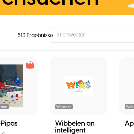
513 Ergebnisse
tand
Webseite
Webs
-Pipas
Wibbelen an
Ap
intelligent