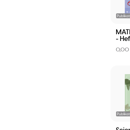
Publikat
MATH
- Hef
0,00
Publikat