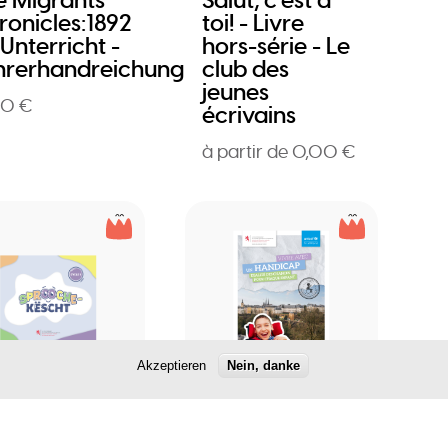
e Migrants
Salut, c'est à
ronicles:1892
toi! - Livre
Unterricht -
hors-série - Le
hrerhandreichung
club des
jeunes
00 €
écrivains
à partir de 0,00 €
Akzeptieren
Nein, danke
enstand
Publikation
roochekëscht
Vivre avec
un/des