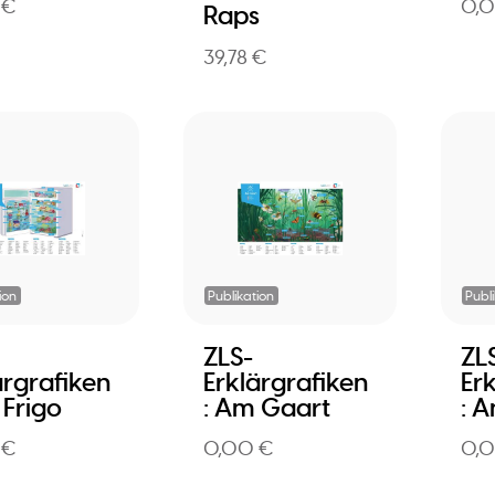
 €
0,
Raps
39,78 €
ion
Publikation
Publ
ZLS-
ZL
ärgrafiken
Erklärgrafiken
Er
 Frigo
: Am Gaart
: 
 €
0,00 €
0,