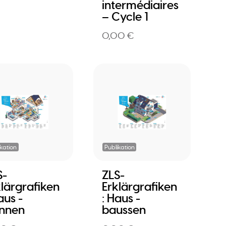
intermédiaires
– Cycle 1
0,00 €
ikation
Publikation
S-
ZLS-
klärgrafiken
Erklärgrafiken
aus -
: Haus -
nnen
baussen