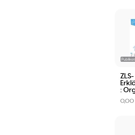
Publikat
ZLS-
Erkl
: Or
0,00