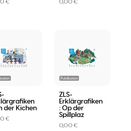
00 €
0,00 €
ikation
Publikation
S-
ZLS-
klärgrafiken
Erklärgrafiken
An der Kichen
: Op der
Spillplaz
00 €
0,00 €