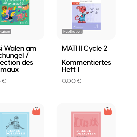
ikation
Publikation
 si Walen am
MATHI Cycle 2
chungel /
-
lection des
Kommentiertes
imaux
Heft 1
3 €
0,00 €