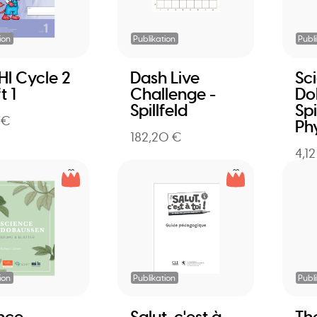
ion
Publikation
Publ
I Cycle 2
Dash Live
Sc
t 1
Challenge -
Do
Spillfeld
Spi
 €
Ph
182,20 €
4,1
ion
Publikation
Publ