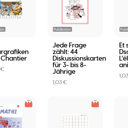
ion
Publikation
Publ
Jede Frage
Et
ärgrafiken
zählt: 44
Ds
 Chantier
Diskussionskarten
L'é
für 3- bis 8-
an
 €
Jährige
1,0
1,03 €