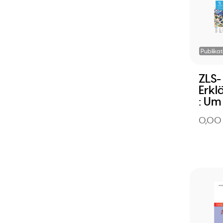
Publikat
ZLS-
Erkl
: Um
0,00