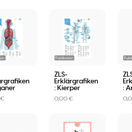
ion
Publikation
Publ
ZLS-
ZL
ärgrafiken
Erklärgrafiken
Er
ganer
: Kierper
: A
 €
0,00 €
0,