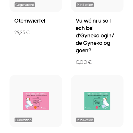
Gegenstand
Publikation
Otemwierfel
Vu wéini u soll
ech bei
29,25 €
d’Gynekologin/
de Gynekolog
goen?
0,00 €
Publikation
Publikation