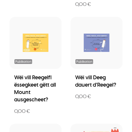
0,00 €
Publikation
Publikation
Wéi vill Reegelfl
Wéi vill Deeg
ëssegkeet gëtt all
dauert d’Reegel?
Mount
0,00 €
ausgescheet?
0,00 €