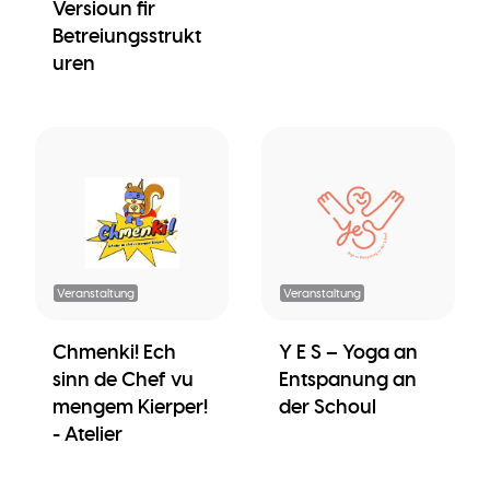
Versioun fir
Betreiungsstrukt
uren
Veranstaltung
Veranstaltung
Chmenki! Ech
Y E S – Yoga an
sinn de Chef vu
Entspanung an
mengem Kierper!
der Schoul
- Atelier