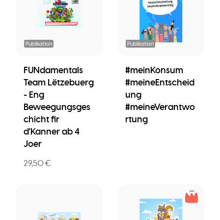
Publikation
Publikation
FUNdamentals
#meinKonsum
Team Lëtzebuerg
#meineEntscheid
- Eng
ung
Beweegungsges
#meineVerantwo
chicht fir
rtung
d'Kanner ab 4
Joer
29,50 €