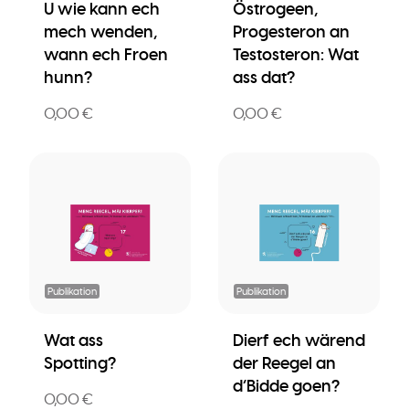
U wie kann ech
Östrogeen,
mech wenden,
Progesteron an
wann ech Froen
Testosteron: Wat
hunn?
ass dat?
0,00 €
0,00 €
Publikation
Publikation
Wat ass
Dierf ech wärend
Spotting?
der Reegel an
d’Bidde goen?
0,00 €