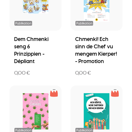
Publikation
Publikation
Dem Chmenki
Chmenki! Ech
seng 6
sinn de Chef vu
Prinzippien -
mengem Kierper!
Dépliant
- Promotion
0,00 €
0,00 €
Publikation
Publikation