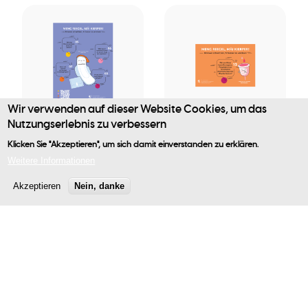
Wir verwenden auf dieser Website Cookies, um das
Publikation
Publikation
Nutzungserlebnis zu verbessern
MENG REEGEL,
Wéi en Afloss
Klicken Sie "Akzeptieren", um sich damit einverstanden zu erklären.
Benutzermenü
MÄI KIERPER! -
hunn Östrogeen,
Weitere Informationen
Affiche 02
Progesteron an
Akzeptieren
Nein, danke
Testosteron
0,00 €
(Hormoner) op
mäi
Wuelbefannen?
0,00 €