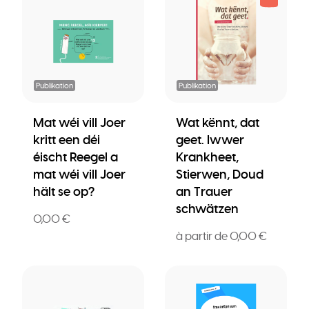
Publikation
Publikation
Mat wéi vill Joer
Wat kënnt, dat
kritt een déi
geet. Iwwer
éischt Reegel a
Krankheet,
mat wéi vill Joer
Stierwen, Doud
hält se op?
an Trauer
schwätzen
0,00 €
à partir de 0,00 €