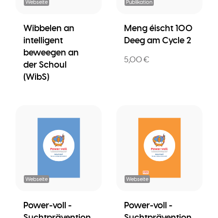
Webseite
Publikation
Wibbelen an
Meng éischt 100
intelligent
Deeg am Cycle 2
beweegen an
5,00 €
der Schoul
(WibS)
Webseite
Webseite
Power-voll -
Power-voll -
Suchtprävention
Suchtprävention