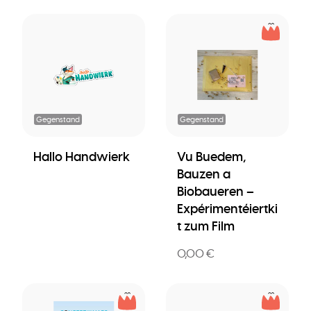
Gegenstand
Gegenstand
Hallo Handwierk
Vu Buedem,
Bauzen a
Biobaueren –
Expérimentéiertki
t zum Film
0,00 €