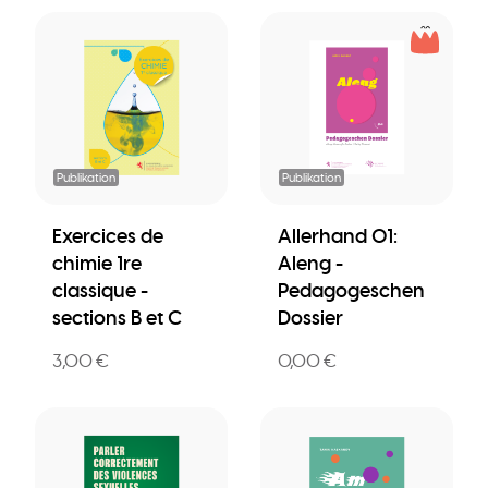
Publikation
Publikation
Exercices de
Allerhand 01:
chimie 1re
Aleng -
classique -
Pedagogeschen
sections B et C
Dossier
3,00 €
0,00 €