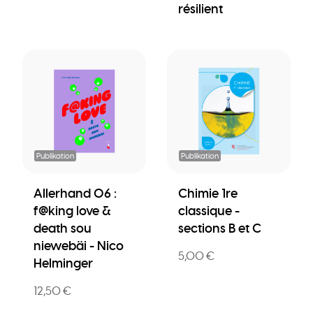
résilient
Publikation
Publikation
Allerhand 06 :
Chimie 1re
f@king love &
classique -
death sou
sections B et C
niewebäi - Nico
5,00 €
Helminger
12,50 €