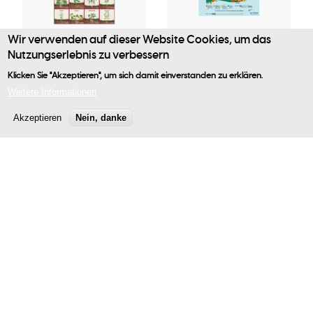
Wir verwenden auf dieser Website Cookies, um das
Publikation
Publikation
Nutzungserlebnis zu verbessern
Léieren am Gaart
Nohaltegkeet
Klicken Sie "Akzeptieren", um sich damit einverstanden zu erklären.
Benutzermenü
- Geméisfichen
vun de
Weitere Informationen
chemeschen
Akzeptieren
Nein, danke
0,00 €
Elementer
92,93 €
Publikation
Webseite