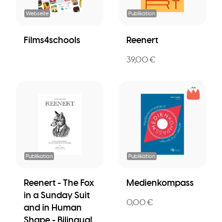
Webseite
Publikation
Films4schools
Reenert
39,00 €
Publikation
Publikation
Reenert - The Fox
Medienkompass
in a Sunday Suit
0,00 €
and in Human
Shape - Bilingual