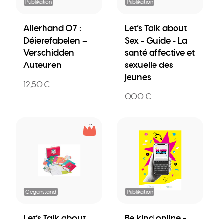
Publikation
Publikation
Allerhand 07 :
Let’s Talk about
Déierefabelen –
Sex - Guide - La
Verschidden
santé affective et
Auteuren
sexuelle des
jeunes
12,50 €
0,00 €
Gegenstand
Publikation
Let’s Talk about
Be kind online -