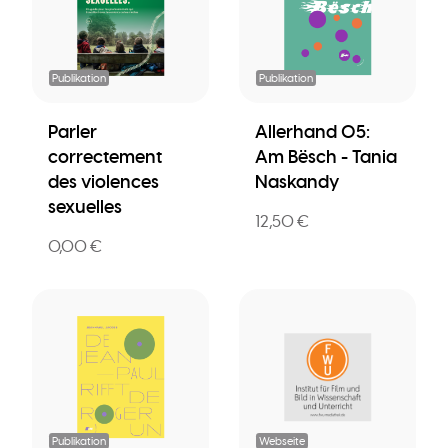
Publikation
Publikation
Parler
Allerhand 05:
correctement
Am Bësch - Tania
des violences
Naskandy
sexuelles
12,50 €
0,00 €
Publikation
Webseite