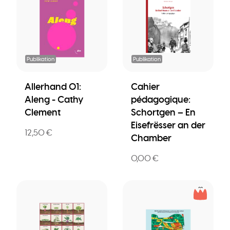
Publikation
Publikation
Allerhand 01:
Cahier
Aleng - Cathy
pédagogique:
Clement
Schortgen – En
Eisefrësser an der
12,50 €
Chamber
0,00 €