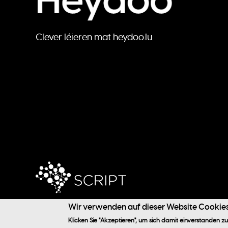
Clever léieren mat heydoo.lu
Wir verwenden auf dieser Website Cookies
@ 2024 SCRIPT / Heydoo
Klicken Sie "Akzeptieren", um sich damit einverstanden zu