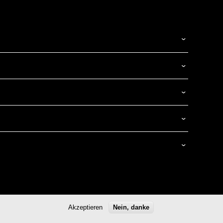
nmenü
Datenschutz
Rechtliche Hinweise
CGUV
Akzeptieren
Nein, danke