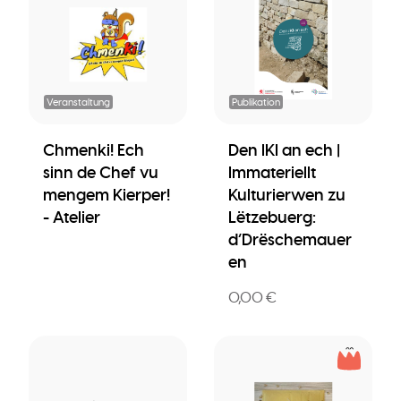
Veranstaltung
Publikation
Chmenki! Ech
Den IKI an ech |
sinn de Chef vu
Immateriellt
mengem Kierper!
Kulturierwen zu
- Atelier
Lëtzebuerg:
d’Drëschemauer
en
0,00 €