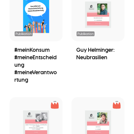
Publikation
Publikation
#meinKonsum
Guy Helminger:
#meineEntscheid
Neubrasilien
ung
#meineVerantwo
rtung