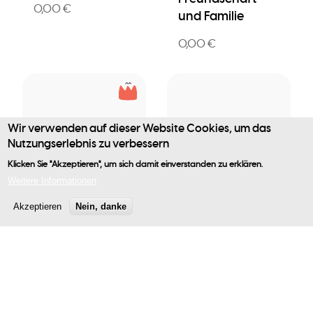
0,00 €
und Familie
0,00 €
Wir verwenden auf dieser Website Cookies, um das
Nutzungserlebnis zu verbessern
Klicken Sie "Akzeptieren", um sich damit einverstanden zu erklären.
Benutzermenü
Publikation
Publikation
Weitere Informationen
Akzeptieren
Nein, danke
Ich und die
Kultur und
anderen:
Kommunikation:
Zugehörigkeit,
Verständigung
Freundschaft
und Fantasie
und Familie -
0,00 €
Lehrerkommenta