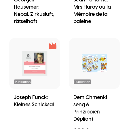
Hausemer:
Mrs Haroy ou la
Nepal. Zirkusluft,
Mémoire de la
rätselhaft
baleine
Publikation
Publikation
Joseph Funck:
Dem Chmenki
Kleines Schicksal
seng 6
Prinzippien -
Dépliant