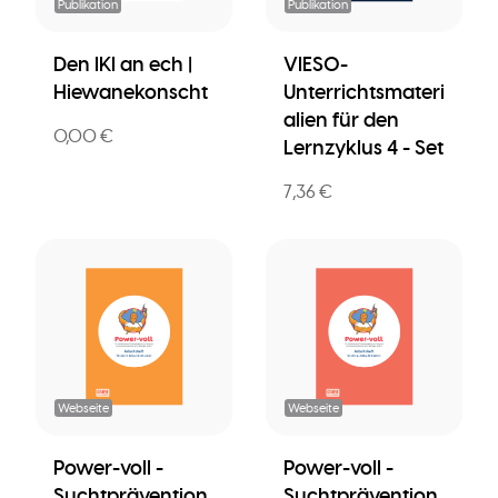
Publikation
Publikation
Den IKI an ech |
VIESO-
Hiewanekonscht
Unterrichtsmateri
alien für den
0,00 €
Lernzyklus 4 - Set
7,36 €
Webseite
Webseite
Power-voll -
Power-voll -
Suchtprävention
Suchtprävention