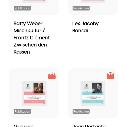
Publikation
Publikation
Batty Weber:
Lex Jacoby:
Mischkultur /
Bonsai
Frantz Clément:
Zwischen den
Rassen
Publikation
Publikation
Georges
Jean Portante: