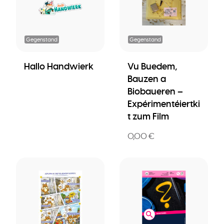
Gegenstand
Gegenstand
Hallo Handwierk
Vu Buedem,
Bauzen a
Biobaueren –
Expérimentéiertki
t zum Film
0,00 €