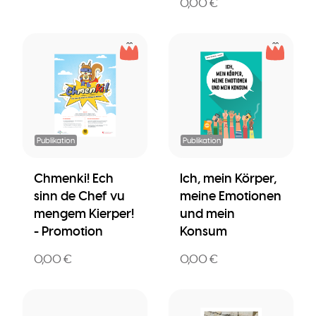
0,00 €
Publikation
Publikation
Chmenki! Ech
Ich, mein Körper,
sinn de Chef vu
meine Emotionen
mengem Kierper!
und mein
- Promotion
Konsum
0,00 €
0,00 €