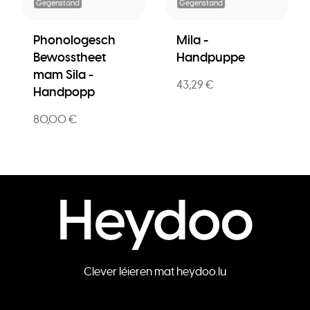
Gegenstand
Gegenstand
Phonologesch
Mila -
Bewosstheet
Handpuppe
mam Sila -
43,29 €
Handpopp
80,00 €
Clever léieren mat heydoo.lu