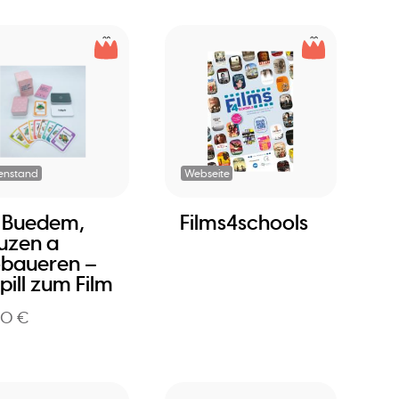
enstand
Webseite
 Buedem,
Films4schools
uzen a
obaueren –
pill zum Film
00 €