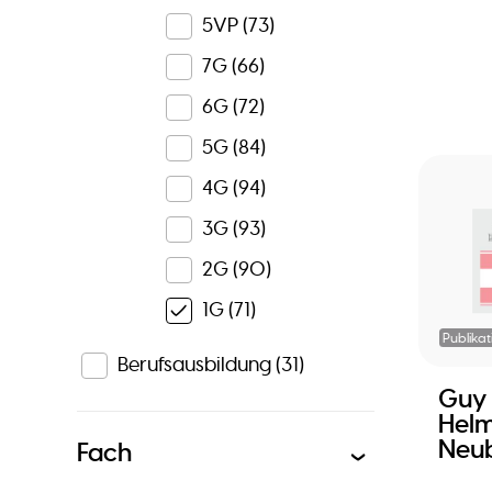
5VP
(73)
7G
(66)
6G
(72)
5G
(84)
4G
(94)
3G
(93)
2G
(90)
1G
(71)
Publikat
Berufsausbildung
(31)
Guy
Helm
Neub
Fach