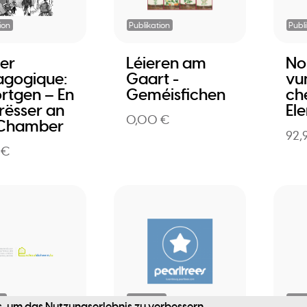
ion
Publikation
Publ
er
Léieren am
No
gogique:
Gaart -
vu
rtgen – En
Geméisfichen
ch
frësser an
El
0,00 €
 Chamber
92,
 €
e
Webseite
Webs
, um das Nutzungserlebnis zu verbessern