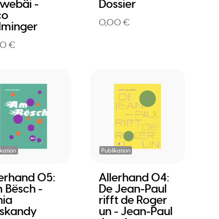
ewebäi -
Dossier
co
0,00 €
lminger
50 €
ikation
Publikation
lerhand 05:
Allerhand 04:
 Bësch -
De Jean-Paul
nia
rifft de Roger
skandy
un - Jean-Paul