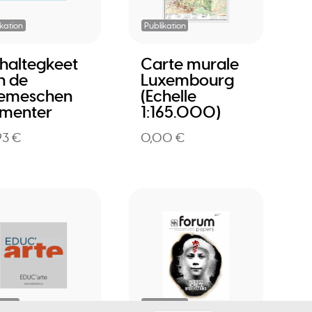
ikation
Publikation
haltegkeet
Carte murale
n de
Luxembourg
emeschen
(Echelle
ementer
1:165.000)
93 €
0,00 €
eite
Publikation