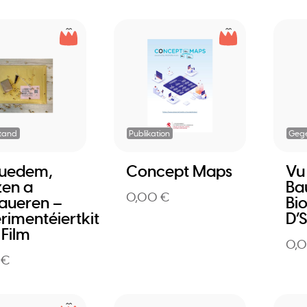
tand
Publikation
Geg
Buedem,
Concept Maps
Vu
en a
Ba
0,00 €
aueren –
Bi
rimentéiertkit
D’S
Film
0,
 €