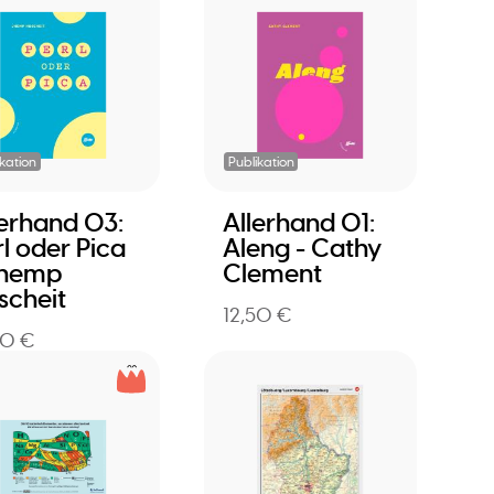
ikation
Publikation
lerhand 03:
Allerhand 01:
rl oder Pica
Aleng - Cathy
Jhemp
Clement
scheit
12,50 €
50 €