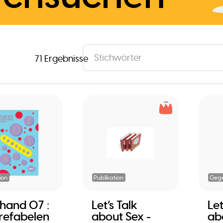
71 Ergebnisse
ion
Publikation
Geg
rhand 07 :
Let’s Talk
Let
refabelen
about Sex -
ab