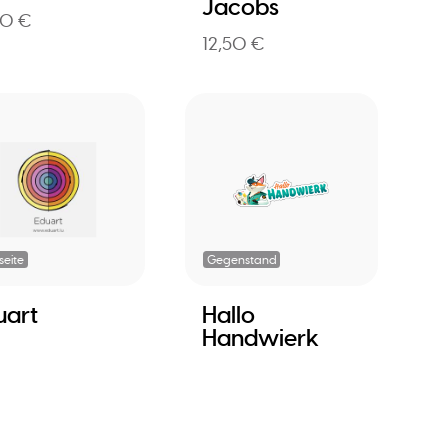
Jacobs
50 €
12,50 €
eite
Gegenstand
uart
Hallo
Handwierk