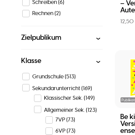
Schreiben
(6)
– Ve
Aute
Rechnen
(2)
12,50
Zielpublikum
Klasse
Grundschule
(513)
Sekundarunterricht
(169)
Klassischer Sek.
(149)
Publikat
Allgemeiner Sek.
(123)
Be ki
7VP
(73)
Vers
ense
6VP
(73)