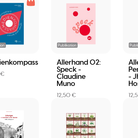
ion
Publikation
Publ
ienkompass
Allerhand 02:
Al
Speck -
Pe
 €
Claudine
- 
Muno
Ho
12,50 €
12,