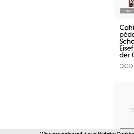
Publikat
Cahi
péda
Scho
Eise
der
0,00
Webseit
Wir verwenden auf dieser Website Cookies