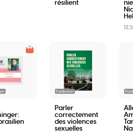
résilient
ni
Ni
He
12,
ion
Publikation
Publ
Parler
Al
inger:
correctement
Am
rasilien
des violences
Ta
sexuelles
Na