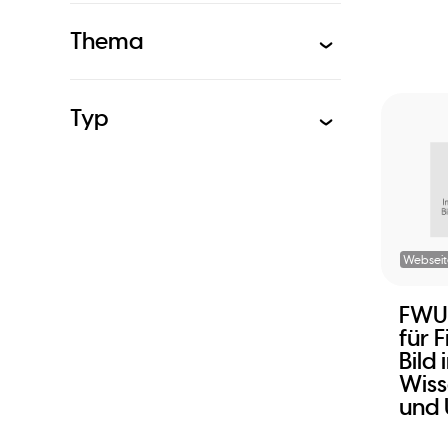
Thema
Typ
Webseit
FWU -
für 
Bild 
Wiss
und 