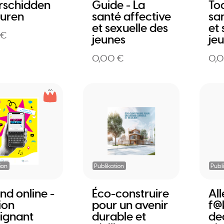
rschidden
Guide - La
Too
uren
santé affective
sa
et sexuelle des
et 
 €
jeunes
je
0,00 €
0,
ion
Publikation
Publ
nd online -
Éco-construire
Al
ion
pour un avenir
f@
ignant
durable et
de