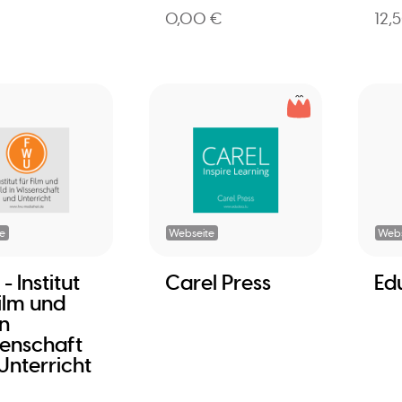
0,00 €
12,
e
Webseite
Webs
 Institut
Carel Press
Ed
Film und
in
enschaft
Unterricht