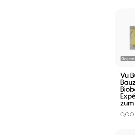
Gegens
Vu 
Bauz
Biob
Expé
zum 
0,00