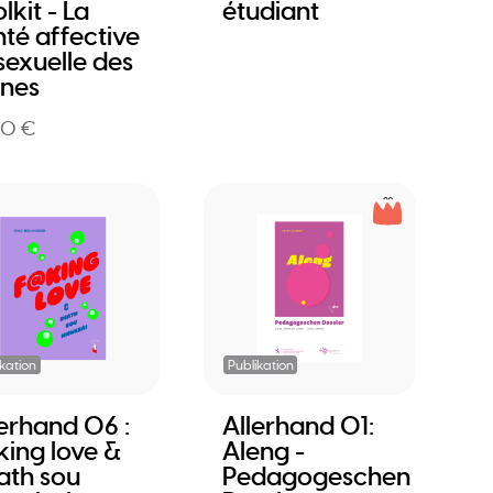
lkit - La
étudiant
nté affective
sexuelle des
unes
00 €
ikation
Publikation
lerhand 06 :
Allerhand 01:
king love &
Aleng -
ath sou
Pedagogeschen