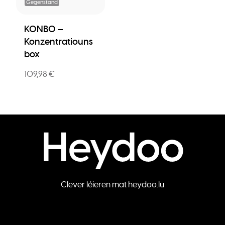
Gegenstand
KONBO –
Konzentratiouns
box
109,98 €
Clever léieren mat heydoo.lu