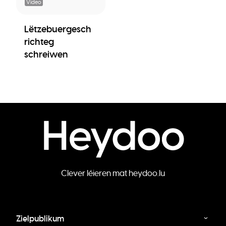
Video
Lëtzebuergesch
richteg
schreiwen
Clever léieren mat heydoo.lu
Zielpublikum